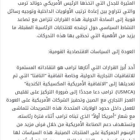
المثيرة للجدل التي اتخذها الرئيس الأمريكي دونالد ترمب
والتي تتراوح بين إعادة ترتيب الأولويات الداخلية وتوجيه رسائل
قوية إلى الساحة الدولية. هذه القرارات تتزامن مع تصاعد
النشاط السياسي حول ترشحه للانتخابات الرئاسية المقبلة، ما
يزيد من الأهمية التي تحظى بها هذه التحركات.
العودة إلى السياسات الاقتصادية القومية:
أحد أبرز القرارات التي أثارها ترامب هو انتقاداته المستمرة
للاتفاقيات التجارية الدولية، وخاصة اتفاقية “النافتا” التي تم
تعديلها إلى “الاتفاقية الأمريكية المكسيكية الكندية”
(USMCA). ترامب دعا مجددًا إلى ضرورة التركيز على تقليص
العجز التجاري مع الصين وتحفيز الشركات الأمريكية على العودة
للعمل داخل حدود الولايات المتحدة. هذه التصريحات تتماشى
مع شعار “أمريكا أولاً” الذي تبناه ترامب أثناء فترة رئاسته،
وتستهدف دعم الصناعة الأمريكية من خلال فرض مزيد من
الرسوم الجمركية على المنتجات الصينية. هذه السياسات لها