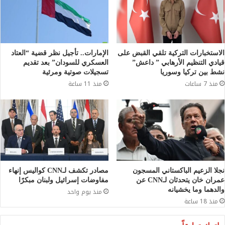
الاستخبارات التركية تلقي القبض على
الإمارات.. تأجيل نظر قضية “العتاد
قيادي التنظيم الأرهابي ” داعش”
العسكري للسودان” بعد تقديم
نشط بين تركيا وسوريا
تسجيلات صوتية ومرئية
منذ 7 ساعات
منذ 11 ساعة
نجلا الزعيم الباكستاني المسجون
مصادر تكشف لـCNN كواليس إنهاء
عمران خان يتحدثان لـCNN عن
مفاوضات إسرائيل ولبنان مبكرًا
والدهما وما يخشيانه
منذ يوم واحد
منذ 18 ساعة