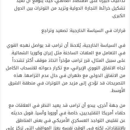
تداعيات كبيرة على الاقتصاد العالمي، حيث يُتوقع أن تُعيد
تشكيل خرائط التجارة الدولية وتزيد من التوترات بين الدول
الكبرى.
قرارات في السياسة الخارجية: تصعيد وتراجع
في السياسة الخارجية، يُلاحظ أن ترامب قد يواصل نهجه القوي
في التعامل مع الملفات الساخنة مثل إيران وكوريا الشمالية.
على سبيل المثال، قرر ترامب مؤخراً اتخاذ موقف أكثر تشدداً
تجاه الاتفاق النووي الإيراني، مع تكرار دعواته للانسحاب الكامل
من الاتفاق الدولي مع طهران في حال عدم التزامها. هذه
التصريحات قد تؤدي إلى مزيد من التوترات في منطقة الشرق
الأوسط.
من جهة أخرى، يبدو أن ترامب قد يعيد النظر في العلاقات مع
حلفاء أمريكا التقليديين، خاصة في أوروبا وآسيا. قوبل حديثه
عن تقليص التواجد العسكري الأمريكي في بعض المناطق
بالانتقادات، لكنه في الوقت نفسه يعزز المواقف التي تركز على