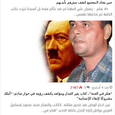
حين يعتاد المجتمع كشف سترهم بأيديهم
✍️ بقلم : زعفران على المهنا لم نعد نتألم فقط بل أصبحنا نتردد نكتب
الكلمة ثم نحذفها نهمس…
منذ 4 أسابيع
0
3٬487
“هتلر في الجنة”.. كتاب يثير الجدل ومؤلفه يكشف رؤيته في حوار صادم: “أملك
مشروعًا لإنقاذ الإنسانية”
عين اخبار الوطن بعد صدور مقالته.. الكاتب والمفكر محمد محمود إسماعيل
العربي يواصل إثارة الجدل بكتابه الجديد “هتلر في…