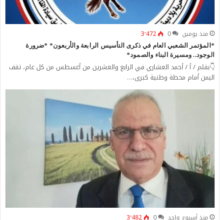
منذ يومين
0
3٬472
*المؤتمر الشعبي العام في ذكرى التأسيس الرابعة والأربعون* *ضرورة
الوجود.. ومسيرة البناء والصمود*
👇بقلم / أ / أحمد العشاري في الرابع والعشرين من أغسطس من كل عام، تقف
اليمن أمام محطة وطنية كبرى،…
منذ أسبوع واحد
0
3٬482