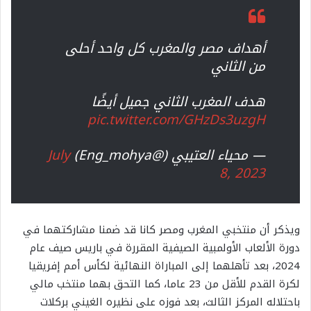
أهداف مصر والمغرب كل واحد أحلى
من الثاني
هدف المغرب الثاني جميل أيضًا
pic.twitter.com/GHzDs3uzgH
— محياء العتيبي (@Eng_mohya)
July
8, 2023
ويذكر أن منتخبي المغرب ومصر كانا قد ضمنا مشاركتهما في
دورة الألعاب الأولمبية الصيفية المقررة في باريس صيف عام
2024، بعد تأهلهما إلى المباراة النهائية لكأس أمم إفريقيا
لكرة القدم للأقل من 23 عاما، كما التحق بهما منتخب مالي
باحتلاله المركز الثالث، بعد فوزه على نظيره الغيني بركلات