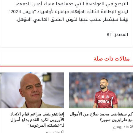
الترجيح في المواجهة التي جمعتهما مساء أمس الجمعة،
لينتزع البطاقة الثالثة المؤهلة مباشرة لأولمبياد “باريس 2024″،
بينما سيضطر منتخب غينيا لخوض الملحق العالمي المؤهل.
المصدر: RT
مقالات ذات صلة
كم سيتقاضى محمد صلاح من الأموال
إنفانتينو ينفي مزاعم قيام الاتحاد
مع طرابزون سبور؟
الأوروبي لكرة القدم بدفع أموال
لـ”عشيقته المزعومة”
منذ يومين
منذ يومين