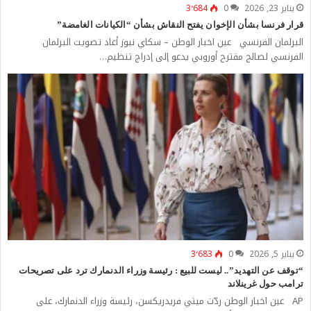
يناير 23, 2026
0
3٬684
قرار فرنسا بشأن الإخوان يفتح النقاش بشأن “الكيانات الغامضة”
البرلمان الفرنسي عين اخبار الوطن – سكاي نيوز أعاد تصويت البرلمان
الفرنسي لصالح مقترح أوروبي يدعو إلى إدراج تنظيم…
يناير 5, 2026
0
3٬683
“توقف عن التهديد”.. ليست للبيع : رئيسة وزراء الدنمارك ترد على تصريحات
ترامب حول غرينلاند
AP عين اخبار الوطن ردّت ميتي فريدريكسن، رئيسة وزراء الدنمارك، على