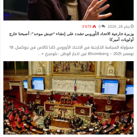
يناير 28, 2026
0
3٬673
وزيرة خارجية الاتحاد الأوروبي تشدد على إنشاء “جيش موحد”: أصبحنا خارج
أولويات أميركا
مسؤولة السياسة الخارجية في الاتحاد الأوروبي كايا كالاس في بروكسل. 18
نوفمبر 2025 – Bloomberg عين اخبار الوطن –بلومبرغ +…