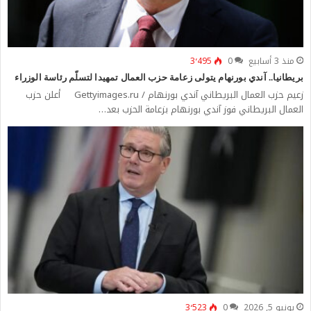
منذ 3 أسابيع
0
3٬495
بريطانيا.. آندي بورنهام يتولى زعامة حزب العمال تمهيدا لتسلّم رئاسة الوزراء
زعيم حزب العمال البريطاني آندي بورنهام / Gettyimages.ru أعلن حزب
العمال البريطاني فوز آندي بورنهام بزعامة الحزب بعد…
يونيو 5, 2026
0
3٬523