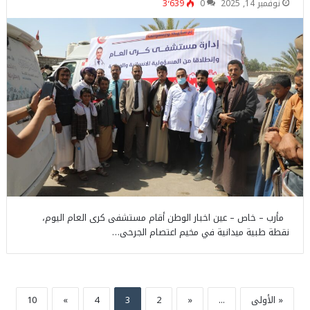
نوفمبر 14, 2025
0
3٬639
مأرب – خاص – عين اخبار الوطن أقام مستشفى كرى العام اليوم،
نقطة طبية ميدانية في مخيم اعتصام الجرحى…
« الأولى
...
«
2
3
4
»
10