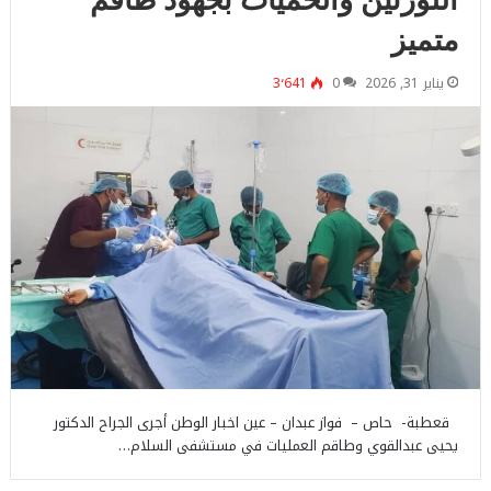
متميز
يناير 31, 2026
0
3٬641
قعطبة- حاص – فواز عبدان – عين اخبار الوطن أجرى الجراح الدكتور
يحيى عبدالقوي وطاقم العمليات في مستشفى السلام…