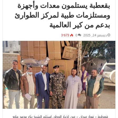
بقعطبة يستلمون معدات وأجهزة
ومستلزمات طبية لمركز الطوارئ
بدعم من كير العالمية
ديسمبر 24, 2025
0
3٬673
قعطبة – فواز عبدان – عين اخبار الوطن استلم الشيخ بكر محمد مانع