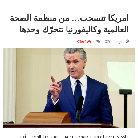
امريكا تنسحب… من منظمة الصحة
العالمية وكاليفورنيا تتحرّك وحدها
يناير 25, 2026
0
3٬664
حاكم كاليفورنيا غافين نيوسوم ا نيويورك – عين اخبار الوطن – أعلنت