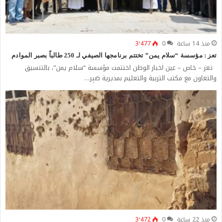
منذ 14 ساعة
0
3٬477
تعز : مؤسسة “سلام يمن” تختتم برنامجها الصيفي لـ 250 طالباً بصبر الموادم
تعز – خاص – عين اخبار الوطن اختتمت مؤسسة “سلام يمن”، بالتنسيق
والتعاون مع مكتب التربية والتعليم بمديرية صَبِر…
منذ 22 ساعة
0
3٬472