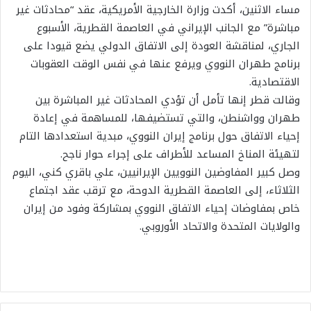
مساء الاثنين، أكدت وزارة الخارجية الأمريكية، عقد “محادثات غير
مباشرة” مع الجانب الإيراني في العاصمة القطرية، الأسبوع
الجاري، لمناقشة العودة إلى الاتفاق الدولي يضع قيودا على
برنامج طهران النووي ويرفع عنها في نفس الوقت العقوبات
الاقتصادية.
وقالت قطر إنها تأمل أن تؤدي المحادثات غير المباشرة بين
طهران وواشنطن، والتي تستضيفها، للمساهمة في إعادة
إحياء الاتفاق حول برنامج إيران النووي، مبدية استعدادها التام
لتهيئة المناخ المساعد للأطراف على إجراء حوار ناجح.
وصل كبير المفاوضين النوويين الإيرانيين، علي باقري كني​، اليوم
الثلاثاء، إلى العاصمة القطرية الدوحة، مع ترقب عقد اجتماع
خاص بمفاوضات إحیاء الاتفاق النووي بمشارکة وفود من إيران
والولایات المتحدة والاتحاد الأوروبي.