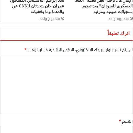
الإمارات.. تأجيل نظر قضية “العتاد
نجلا الزعيم الباكستاني المسجون
العسكري للسودان” بعد تقديم
عمران خان يتحدثان لـCNN عن
تسجيلات صوتية ومرئية
والدهما وما يخشيانه
منذ يوم واحد
منذ يوم واحد
اترك تعليقاً
لن يتم نشر عنوان بريدك الإلكتروني.
الحقول الإلزامية مشار إليها بـ
*
ا
ل
ت
ع
ل
ي
ق
الاسم
*
*