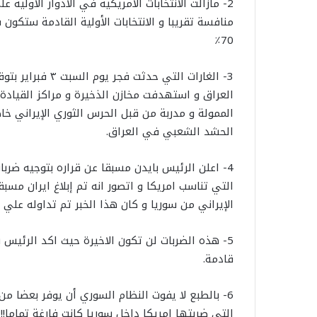
2- مازالت الانتخابات الأمريكية في الأدوار الأولية
منافسة تقريبا و الانتخابات الأولية القادمة ستكون 
70٪؜
العراق و استهدفت مخازن الذخيرة و مراكز القيادة
الممولة و مدربة من قبل الحرس الثوري الإيراني خ
الحشد الشعبي في العراق.
4- اعلن الرئيس بايدن مسبقا عن قراره بتوجيه ضربا
التي تناسب امريكا و اتصور انه تم إبلاغ ايران مس
الإيراني من سوريا و كان هذا الخبر تم تداوله عل
5- هذه الضربات لن تكون الاخيرة حيث اكد الرئيس 
قادمة.
6- بالطبع لا يفوت النظام السوري أن يوفر بعضا م
التي ضربتها امريكا داخل سوريا كانت فارغة تماما!!