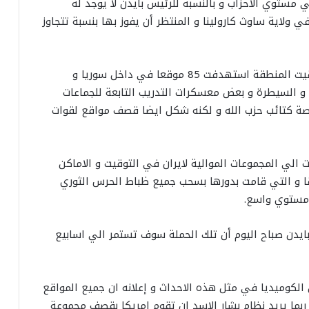
 علي مستوي الاحزاب و بالنسبة للرئيس بايدن لا يوجد له
في ولاية ساوث كارولينا و المنتظر أن يفوز بها بنسبة تتجاوز
3- الغارات التي حدثت فجر يوم السبت ٣ فبراير بتوقيت المنطقة استهدفت 85 موقعا في داخل سوريا و
 و السيطرة و بعض معسكرات التدريب التابعة للجماعات
اصة كتائب حزب الله و لكنه شكل ايضا قصف مواقع لقوات
ت الي المجموعات الموالية لايران في التوقيت و الاماكن
بقا و التي قامت بدورها بسحب جميع ظباط الحرس الثوري
ي مستوي واسع.
بايدن صباح اليوم أن تلك الحملة سوف تستمر الي اسابيع
ن الكوميديا في مثل هذه الاحداث و إعلانه ان جميع المواقع
 ربما يريد نظام بشار الاسد ان تقوم امريكا بقصف مجموعة