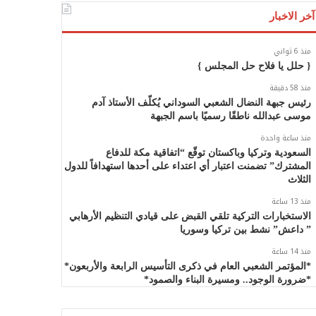
آخر الاخبار
منذ 6 ثواني
{ حلل يا فلاح حل المجلس }
منذ 58 دقيقة
رئيس جبهة النضال الشعبي السوداني يُكلّف الأستاذ آدم
موسى عبدالله ناطقًا رسميًا باسم الجبهة
منذ ساعة واحدة
السعودية وتركيا وباكستان توقّع “اتفاقية مكة للدفاع
المشترك” تضمنت اعتبار أي اعتداء على أحدها استهدافاً للدول
الثلاث
منذ 13 ساعة
الاستخبارات التركية تلقي القبض على قيادي التنظيم الأرهابي
” داعش” نشط بين تركيا وسوريا
منذ 14 ساعة
*المؤتمر الشعبي العام في ذكرى التأسيس الرابعة والأربعون*
*ضرورة الوجود.. ومسيرة البناء والصمود*