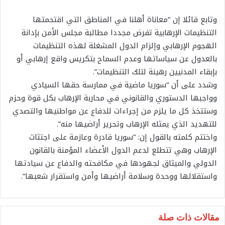
وتابع قائلا إن “معاناة أهلنا في المناطق التي اقتحمتها
التنظيمات الإرهابية تفرض مجددا مطالبة مجلس الأمن بإدانة
الهجوم الإرهابي وإلزام الدول المشغلة لهذه التنظيمات
بالعدول عن سياساتها وعدم السماح بتكريس واقع إرهابي أو
بإبقاء المدنيين رهينة لتلك التنظيمات”.
وشدد على أن “سوريا ماضية في ممارسة حقها السيادي
وواجبها الدستوري والقانوني في محاربة الإرهاب بكل قوة وحزم
وستتخذ كل ما يلزم من إجراءات للدفاع عن مواطنيها والتصدي
للتهديد الذي يمثله الإرهاب وتحرير أراضيها منه”.
واختتم كلمته بالقول إن: “سوريا قادرة وعازمة على اجتثاث
الإرهاب وهي تتطلع لدعم الدول الأعضاء المؤمنة بالقانون
الدولي والميثاق لجهودها في مكافحته والدفاع عن سيادتها
واستقلالها ووحدة وسلامة أراضيها وأمن واستقرار شعبها”.
مقالات ذات صلة