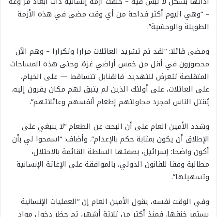
أدانها بشكل لا لبس فيه – خلقت أزمة إنسانية ذات أبعاد مر وعة
– “وهي اليوم أكثر فداحة من أي وقت مضى في هذه الأزمة
الطويلة والوحشية”.
ومضى قائلا: “لقد تم تشريد العائلات مرارا وتكرارا – وهم الآن
محصورون في أقل من خمس أراضي غزة. وحتى هذه المساحات
المتقلصة تتعرض للتهديد. فالقنابل تتساقط — على الخيام،
على العائلات، على أولئك الذين لم يتبق لهم مكان يفرون إليه.
يُقتل الناس لمجرد محاولتهم إطعام أنفسهم وعائلاتهم”.
وشدد الأمين العام على أن البحث عن الطعام “لا ينبغي على
الإطلاق أن يكون بمثابة حكم بالإعدام”. وأضاف: “اسمحوا لي بأن
أكون واضحا: إسرائيل، بصفتها السلطة القائمة بالاحتلال،
مطالبة وفقا للقانون الدولي، بالموافقة على الإغاثة الإنسانية
وتسهيلها”.
وفي الوقت نفسه، يقول الأمين العام إن “العمليات الإنسانية
يستمر خنقها. فمنذ أكثر من ثلاثة أشهر، تم حظر دخول مواد