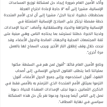
وأكد الأمين العام ضرورة إيجاد حل لمشكلة توزيع المساعدات
الإنسانية، مشيرا إلى أنه “لا حاجة لإعادة اختراع العجلة
بمخططات خطيرة. لدينا الحل”، مشيرا إلى أن لدى الأمم المتحدة
خطة مفصلة ترتكز على المبادئ الإنسانية المتمثلة في
الإنسانية والنزاهة والحياد والاستقلالية. وأضاف: “لدينا الإمدادات.
ولدينا الخبرة. خطتنا تسترشد بما يحتاجه الناس. وهي مبنية على
ثقة المجتمعات المحلية والجهات المانحة والدول الأعضاء. وقد
نجحت خلال وقف إطلاق النار الأخير. ويجب السماح لها بالعمل
مرة أخرى”.
وتابع الأمين العام قائلا: “أقول لمن هم في السلطة: مكنوا
عملياتنا كما يتطلب القانون الدولي الإنساني. إلى أصحاب
النفوذ، أقول: استخدموه. وإلى جميع الدول الأعضاء، أقول:
التزموا بميثاق الأمم المتحدة الذي التزمتم به بالأمس فقط في
الذكرى الثمانين. دعونا نجلب الإمدادات المنقذة للحياة. دعونا
نصل إلى الناس أينما وجدوا. ودعونا نقر بأن حل هذه المشكلة
سياسي في نهاية المطاف”.