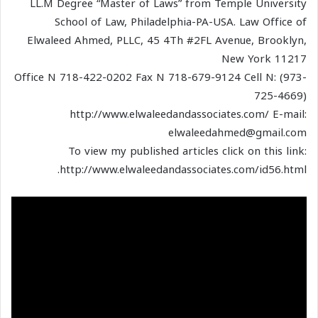
LL.M Degree “Master of Laws” from Temple University
School of Law, Philadelphia-PA-USA. Law Office of
Elwaleed Ahmed, PLLC, 45 4Th #2FL Avenue, Brooklyn,
New York 11217
Office N 718-422-0202 Fax N 718-679-9124 Cell N: (973-
725-4669)
http://www.elwaleedandassociates.com/ E-mail:
elwaleedahmed@gmail.com
To view my published articles click on this link:
http://www.elwaleedandassociates.com/id56.html.