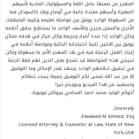
المهجر من ضمنها عامل اللغة والمسؤوليات المادية لأسرهم
الصغيرة وأسرهم ممتدة خاصة في أوضاع وبلاد كالسودان فما
من السهولة الواحد يوفق بين مواصلة تعليمه وتلبيه المتطلبات
الأخرى والسنين بتجري وللأسف الواحد ما يستطيع يحقق أحلامه
ولكن الواحد إذا عنده أصرار وعزيمة وكان مركز في هدفه ممكن
يوفق بين الاثنين تلبية احتياجاته الحالية ومواصلة أحلامه في
إيجاد العمل الرغبته فيه في بلاد المهجر الأمر ما بسهولة ولكن
تجربتي هذه المتواضعة قد تشجع بعض الذين لهم فعلا الرغبة
في تحقيق احلامهم الواحد يجتهد بقدر الإمكان وما التوفيق
إلا من عند الله نتمنى لكم التوفيق جميعا يسدد خطاكم
وتستفيد من هذا الفيديو وجوزيتم خيرا
‏أخوكم الوليد محمد احمد المحامي ببروكلن نيويورك
Sincerely,
Elwaleed M Ahmed, Esq.
Licensed Attorney & Counselor at Law, State of New
York,USA