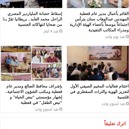
القائم بأعمال مدير عام قعطبة
إسقاط حصانة الملياردير المصري
المهندس عبدالوهاب سنان يترأس
الراحل محمد الفايد.. بريطانيا تقرّ بـ5
اجتماعاً موسعاً بأعضاء الهيئة الإدارية
من ضحايا انتهاكاته الجنسية
ومدراء المكاتب التنفيذية
منذ 4 أيام
منذ يوم واحد
اختتام فعاليات المخيم الصيفي الأول
بإشراف محافظ الضالع ومدير عام
لتعزيز الهوية والتراث السقطري في
قعطبة ومكتب الشؤون الاجتماعية..
قلنسية
إشهار مؤسستي “نبض الحياة” و
“نبض الطفل” في قعطبة
منذ أسبوع واحد
منذ أسبوع واحد
اترك تعليقاً