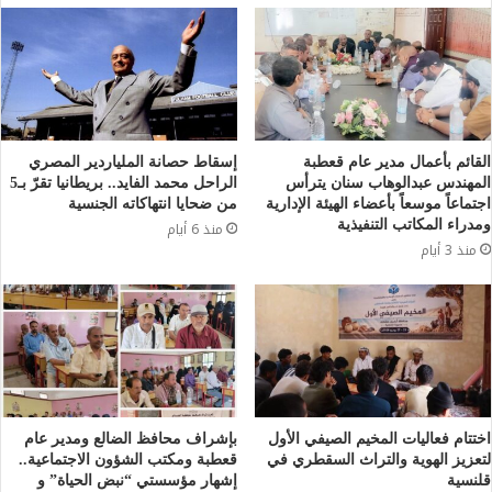
القائم بأعمال مدير عام قعطبة
إسقاط حصانة الملياردير المصري
المهندس عبدالوهاب سنان يترأس
الراحل محمد الفايد.. بريطانيا تقرّ بـ5
اجتماعاً موسعاً بأعضاء الهيئة الإدارية
من ضحايا انتهاكاته الجنسية
ومدراء المكاتب التنفيذية
منذ 6 أيام
منذ 3 أيام
اختتام فعاليات المخيم الصيفي الأول
بإشراف محافظ الضالع ومدير عام
لتعزيز الهوية والتراث السقطري في
قعطبة ومكتب الشؤون الاجتماعية..
قلنسية
إشهار مؤسستي “نبض الحياة” و