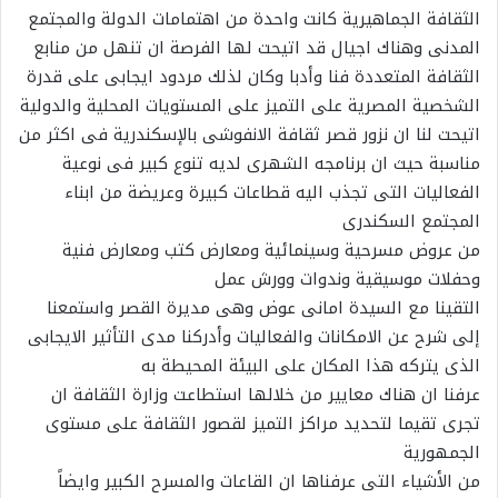
الثقافة الجماهيرية كانت واحدة من اهتمامات الدولة والمجتمع
المدنى وهناك اجيال قد اتيحت لها الفرصة ان تنهل من منابع
الثقافة المتعددة فنا وأدبا وكان لذلك مردود ايجابى على قدرة
الشخصية المصرية على التميز على المستويات المحلية والدولية
اتيحت لنا ان نزور قصر ثقافة الانفوشى بالإسكندرية فى اكثر من
مناسبة حيث ان برنامجه الشهرى لديه تنوع كبير فى نوعية
الفعاليات التى تجذب اليه قطاعات كبيرة وعريضة من ابناء
المجتمع السكندرى
من عروض مسرحية وسينمائية ومعارض كتب ومعارض فنية
وحفلات موسيقية وندوات وورش عمل
التقينا مع السيدة امانى عوض وهى مديرة القصر واستمعنا
إلى شرح عن الامكانات والفعاليات وأدركنا مدى التأثير الايجابى
الذى يتركه هذا المكان على البيئة المحيطة به
عرفنا ان هناك معايير من خلالها استطاعت وزارة الثقافة ان
تجرى تقيما لتحديد مراكز التميز لقصور الثقافة على مستوى
الجمهورية
من الأشياء التى عرفناها ان القاعات والمسرح الكبير وايضاً