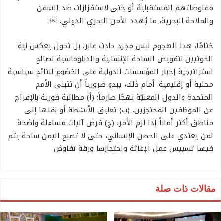
مفاوضاتهم المستقبلية أو حتى لاستفزازات ضد السفن
والملاحة البحرية، ما يُهدد الأمن البحري الدولي. ￼
ختامًا، هذا الهجوم ليس مجرد حادث عابر، بل تحول يعكس نية
الحوثيين لتقويض الساحة الإنسانية والدبلوماسية لصالح
استراتيجية إجبار المؤسسات الدولية على الخضوع لنتائج سياسية
محلية أو إقليمية. أمام ذلك، يبدو ضرورياً أن تتبنى الأمم
المتحدة والدول المعنيّة نهجًا صارماً: (أ) مطالبة فورية بالإفراج
عن الموظفين المحتجزين، (ب) تعليق الأنشطة أو نقلها إلى
مناطق أكثر أماناً إذا لزم الأمر، (ج) فرض آليات مساءلة واضحة
لمن يعتدي على الحصن الإنساني، حتى لا تصبح اليمن ساحة يتم
فيها تسييس عمل الإغاثة واحتجازها ورقة تفاوض
مقالات ذات صلة