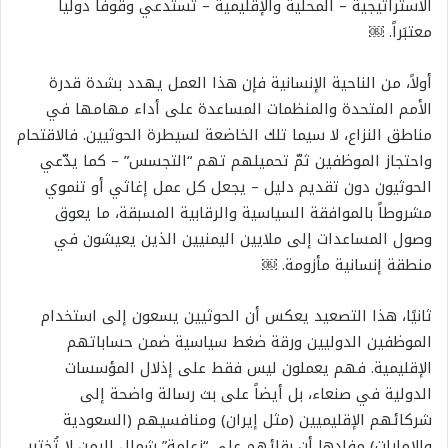
الاستراتيجية – المحلية والإقليمية – تستدعي وقوفَاً دولياً
معتبَراً. ￼
أولاً، من الناحية الإنسانية فإن هذا العمل يهدد بشدة قدرة
الأمم المتحدة والمنظمات المساعدة على أداء مهامها في
مناطق النزاع، لا سيما تلك الخاضعة لسيطرة الحوثيين. فالاقتحام
واحتجاز الموظفين ثمّ تحميلهم تهم “التجسس” – كما يدّعي
الحوثيون دون تقديم دليل – يجعل كل عمل إغاثي أو تنموي
مشروطاً بالموافقة السياسية والرقابية المسبقة، ما يعوق
وصول المساعدات إلى ملايين اليمنيين الذين يعيشون في
منطقة إنسانية مأزومة. ￼
ثانيًا، هذا التصعيد يعكس أن الحوثيين يسعون إلى استخدام
الموظفين الدوليين ورقة ضغط سياسية ضمن حساباتهم
الإقليمية. فهم يعملون ليس فقط على إذلال المؤسسات
الدولية في صنعاء، بل أيضاً على بث رسالة واضحة إلى
شركائهم الإقليميين (مثل إيران) ومنافسيهم (السعودية
والإمارات) مفادها أن بقائهم على “زعامة” شمال اليمن لا تُختبر