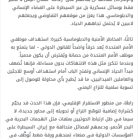
فقط بوسائل عسكرية بل عبر السيطرة على الفضاء الإنساني
والدبلوماسي. هذا يعزز من موقعهم التفاوضي ويجعلهم
لاعبين لا يُحتمل تجاههم الحياد.
ثالثًا، المخاطر الأمنية والدبلوماسية كبيرة: استهداف موظفي
الأمم المتحدة يُعد خرقاً واضحاً للقانون الدولي – لما يتمتع به
موظف الأمم المتحدة من حصانة ويُفترض أن يكون محمياً.
وعندما تتكرر مثل هذه الانتهاكات بدون مساءلة، فإنها تُضعف
مبدأ الحياد الإنساني وتفتح الباب أمام استهداف أوسع للاجئين
والعاملين الميدانيين، ما قد يُطيح بأي محاولة للوصول إلى
تسوية سلمية للنزاع اليمني.
رابعًا، من منظور الاستقرار الإقليمي، فإن هذا الحدث قد يخيّم
كشرارة إضافية لتوسّع النزاع أو تحويله إلى محاور جديدة، لا
سيما في ظل ارتباط الحوثيين بملفات مثل الهجمات البحرية في
البحر الأحمر، ودعمهم لفصائل متحالفة مع إيران. السيطرة على
المؤسسات الدولية في صنعاء تمنحهم ورقة ضغط تُوظَّف في