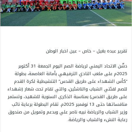
تقرير عبده بغيل – خاص – عين اخبار الوطن
دشّن الاتحاد اليمني لرياضة الصم اليوم الجمعة 31 أكتوبر
2025م على ملعب النادي الترفيهي بأمانة العاصمة، بطولة
“كأس الشهداء على طريق القدس” التنشيطية لكرة القدم
للصم لفئتي الشباب والناشئين، والتي تقام تحت شعار (شهداء
على طريق القدس) بمناسبة الذكرى السنوية للشهيد، وتستمر
منافساتها حتى 13 نوفمبر 2025م. تقام البطولة برعاية نائب
وزير الشباب والرياضة نبيه ناصر علي وبدعم وتمويل من صندوق
رعاية النشء والشباب والرياضة.