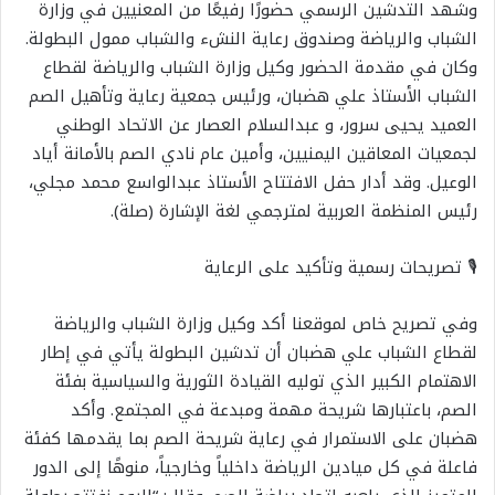
وشهد التدشين الرسمي حضورًا رفيعًا من المعنيين في وزارة
الشباب والرياضة وصندوق رعاية النشء والشباب ممول البطولة.
وكان في مقدمة الحضور وكيل وزارة الشباب والرياضة لقطاع
الشباب الأستاذ علي هضبان، ورئيس جمعية رعاية وتأهيل الصم
العميد يحيى سرور، و عبدالسلام العصار عن الاتحاد الوطني
لجمعيات المعاقين اليمنيين، وأمين عام نادي الصم بالأمانة أياد
الوعيل. وقد أدار حفل الافتتاح الأستاذ عبدالواسع محمد مجلي،
رئيس المنظمة العربية لمترجمي لغة الإشارة (صلة).
🎙️ تصريحات رسمية وتأكيد على الرعاية
وفي تصريح خاص لموقعنا أكد وكيل وزارة الشباب والرياضة
لقطاع الشباب علي هضبان أن تدشين البطولة يأتي في إطار
الاهتمام الكبير الذي توليه القيادة الثورية والسياسية بفئة
الصم، باعتبارها شريحة مهمة ومبدعة في المجتمع. وأكد
هضبان على الاستمرار في رعاية شريحة الصم بما يقدمها كفئة
فاعلة في كل ميادين الرياضة داخلياً وخارجياً، منوهًا إلى الدور