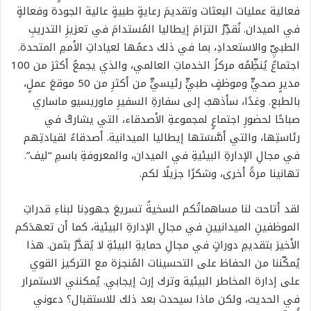
فعالية عمليات البعثات وتقديمَ رعايةٍ طبيةٍ عالية الجودة وفعالةٍ
في الميدان. نُقدِّرُ التزامَ إيطاليا المُستدامَ في تعزيزِ التدريبِ
الطبيِّ والاستعدادِ، بما في ذلك دعمُها لعياداتِ الأممِ المتحدة.
اجتماعٌ يُنظِّمُه مركزُ الخدماتِ العالمي، والذي يجمعُ أكثرَ من 100
مديرٍ صحيٍّ وموظفٍ طبيٍّ رئيسيٍّ من أكثرِ من 50 موقعَ عملٍ،
بالطبع. وغدًا، سأذهبُ إلى سفارةِ السفيرِ ماوريسيو ماساري
صباحًا لحضورِ اجتماعٍ لمجموعةِ الأصدقاء، التي يشاركُ في
رئاستِها، والتي أسَّسَتها إيطاليا الميدانية. أصدقاءُ لقيادتِهم
في مجالِ الإدارةِ البيئيةِ في الميدان، والمعروفةِ باسمِ “ليف”.
تهانينا مرةً أخرى، وشكرًا جزيلًا لكم.
لقد أتاحت لنا مساهماتُكم السخيةُ تسريعَ جهودِنا لبناءِ قدراتِ
الموظفينِ الميدانيينِ في مجالِ الإدارةِ البيئية، كما أن تعهدَكم
الأخيرَ بتقديمِ دوراتٍ في مجالِ حمايةِ البيئةِ لا يُقدَّرُ بثمن. هذا
يُمكّننا من الحفاظ على التحسينات المُنجزة مع التركيز القوي
على إدارة المخاطر البيئية وترك إرث إيجابي. يُمكنني الاستمرار
في الحديث، ولكن ماذا سيحدث بعد ذلك للاستقبال؟ دعوني