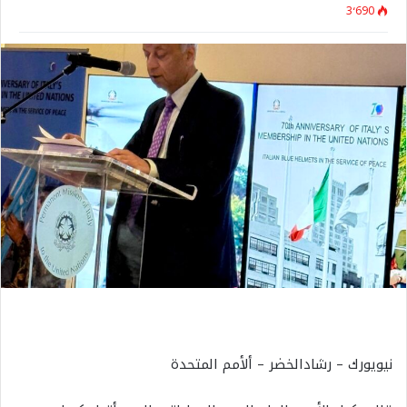
3٬690
نيويورك – رشادالخضر – ألأمم المتحدة