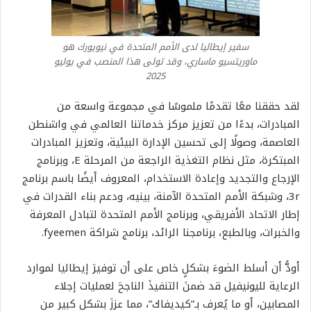
سفير إيطاليا لدى الأمم المتحدة في نيويورك هو
ماوريتسيو ماساري، وقد تولى هذا المنصب في يوليو
2025
لقد حققنا معًا تقدمًا ملموسًا في مجموعة واسعة من
المبادرات، بدءًا من تعزيز مركز خدماتنا العالمي في واشنطن
العاصمة، وصولًا إلى تحسين الإدارة البيئية، وتعزيز المبادرات
المبتكرة، مثل نظام التغذية الراجعة من المرحلة E، وبرنامج
الإرجاع والتجديد وإعادة الاستخدام، المعروف أيضًا باسم برنامج
3r، وشبكة الأمم المتحدة الآمنة، بينيه، ودعم بناء القدرات في
إطار الاتحاد الأفريقي، وبرنامج الأمم المتحدة لتبادل المعرفة
والخبرات، وبالطبع، برنامجنا الرائد، برنامج شراكة fyeemen.
أودُّ أن أسلط الضوءَ بشكلٍ خاص على أن توفيرَ إيطاليا لموارد
الرعاية لليونيفيل قد ضمنَ التنفيذَ الناجحَ لعمليات إجلاء
المصابين، أو ما يُعرف بـ”كيديفاك”، مما عززَ بشكل كبيرٍ من