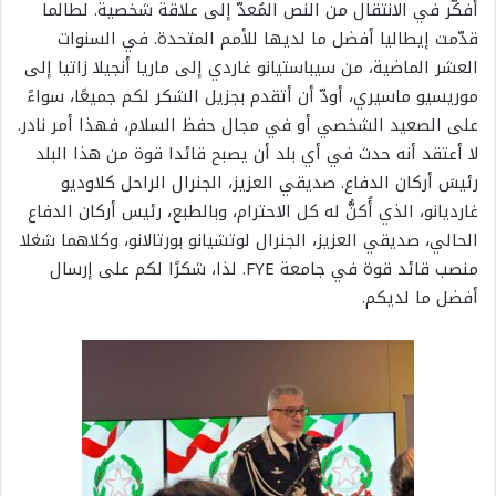
أُفكّر في الانتقال من النص المُعدّ إلى علاقة شخصية. لطالما
قدّمت إيطاليا أفضل ما لديها للأمم المتحدة. في السنوات
العشر الماضية، من سيباستيانو غاردي إلى ماريا أنجيلا زاتيا إلى
موريسيو ماسيري، أودّ أن أتقدم بجزيل الشكر لكم جميعًا، سواءً
على الصعيد الشخصي أو في مجال حفظ السلام، فهذا أمر نادر.
لا أعتقد أنه حدث في أي بلد أن يصبح قائدا قوة من هذا البلد
رئيسَ أركان الدفاع. صديقي العزيز، الجنرال الراحل كلاوديو
غارديانو، الذي أُكنُّ له كل الاحترام، وبالطبع، رئيس أركان الدفاع
الحالي، صديقي العزيز، الجنرال لوتشيانو بورتالانو، وكلاهما شغلا
منصب قائد قوة في جامعة FYE. لذا، شكرًا لكم على إرسال
أفضل ما لديكم.