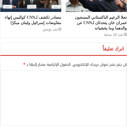
نجلا الزعيم الباكستاني المسجون
مصادر تكشف لـCNN كواليس إنهاء
عمران خان يتحدثان لـCNN عن
مفاوضات إسرائيل ولبنان مبكرًا
والدهما وما يخشيانه
منذ يومين
منذ 20 ساعة
اترك تعليقاً
لن يتم نشر عنوان بريدك الإلكتروني.
الحقول الإلزامية مشار إليها بـ
*
ا
ل
ت
ع
ل
ي
ق