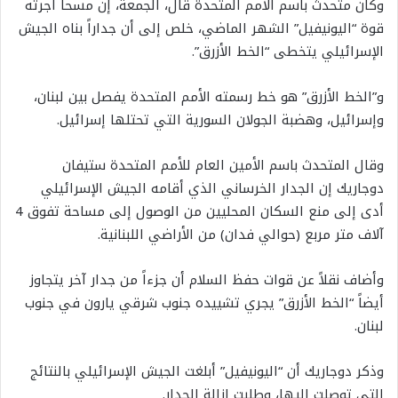
وكان متحدث باسم الأمم المتحدة قال، الجمعة، إن مسحاً أجرته
قوة “اليونيفيل” الشهر الماضي، خلص إلى أن جداراً بناه الجيش
الإسرائيلي يتخطى “الخط الأزرق”.
و”الخط الأزرق” هو خط رسمته الأمم المتحدة يفصل بين لبنان،
وإسرائيل، وهضبة الجولان السورية التي تحتلها إسرائيل.
وقال المتحدث باسم الأمين العام للأمم المتحدة ستيفان
دوجاريك إن الجدار الخرساني الذي أقامه الجيش الإسرائيلي
أدى إلى منع السكان المحليين من الوصول إلى مساحة تفوق 4
آلاف متر مربع (حوالي فدان) من الأراضي اللبنانية.
وأضاف نقلاً عن قوات حفظ السلام أن جزءاً من جدار آخر يتجاوز
أيضاً “الخط الأزرق” يجري تشييده جنوب شرقي يارون في جنوب
لبنان.
وذكر دوجاريك أن “اليونيفيل” أبلغت الجيش الإسرائيلي بالنتائج
التي توصلت إليها، وطلبت إزالة الجدار.