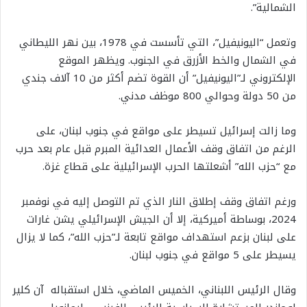
الشمالية”.
وتعمل “اليونيفيل”، التي تأسست في 1978، بين نهر الليطاني
في الشمال والخط الأزرق في الجنوب. ويظهر الموقع
الإلكتروني لـ”اليونيفيل” أن القوة تضم أكثر من 10 آلاف جندي
من 50 دولة وحوالي 800 موظف مدني.
وما زالت إسرائيل تسيطر على مواقع في جنوب لبنان، على
الرغم من اتفاق وقف الأعمال العدائية المبرم قبل عام بعد حرب
مع “حزب الله” أشعلتها الحرب الإسرائيلية على قطاع غزة.
ورغم اتفاق وقف إطلاق النار الذي تم التوصل إليه في نوفمبر
2024، بوساطة أميركية، إلا أن الجيش الإسرائيلي يشن غارات
على لبنان بزعم استهداف مواقع تابعة لـ”حزب الله”، كما لا يزال
يسيطر على 5 مواقع في جنوب لبنان.
وقال الرئيس اللبناني، الخميس الماضي، خلال استقباله آن كلير