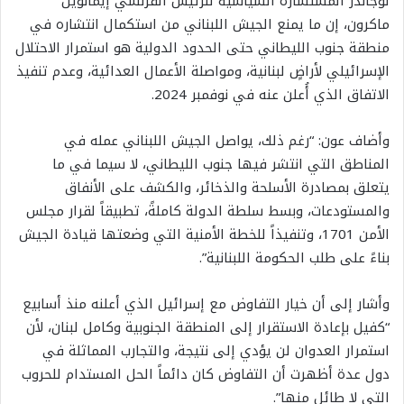
لوجاندر المستشارة السياسية للرئيس الفرنسي إيمانويل
ماكرون، إن ما يمنع الجيش اللبناني من استكمال انتشاره في
منطقة جنوب الليطاني حتى الحدود الدولية هو استمرار الاحتلال
الإسرائيلي لأراضٍ لبنانية، ومواصلة الأعمال العدائية، وعدم تنفيذ
الاتفاق الذي أُعلن عنه في نوفمبر 2024.
وأضاف عون: “رغم ذلك، يواصل الجيش اللبناني عمله في
المناطق التي انتشر فيها جنوب الليطاني، لا سيما في ما
يتعلق بمصادرة الأسلحة والذخائر، والكشف على الأنفاق
والمستودعات، وبسط سلطة الدولة كاملةً، تطبيقاً لقرار مجلس
الأمن 1701، وتنفيذاً للخطة الأمنية التي وضعتها قيادة الجيش
بناءً على طلب الحكومة اللبنانية”.
وأشار إلى أن خيار التفاوض مع إسرائيل الذي أعلنه منذ أسابيع
“كفيل بإعادة الاستقرار إلى المنطقة الجنوبية وكامل لبنان، لأن
استمرار العدوان لن يؤدي إلى نتيجة، والتجارب المماثلة في
دول عدة أظهرت أن التفاوض كان دائماً الحل المستدام للحروب
التي لا طائل منها”.