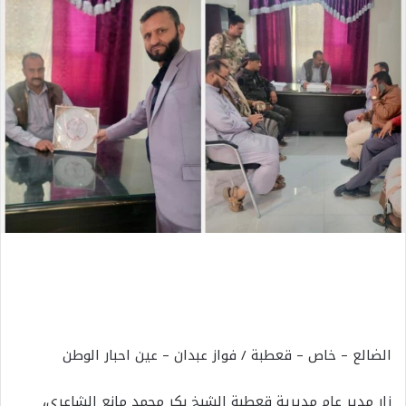
الضالع – خاص – قعطبة / فواز عبدان – عين احبار الوطن
زار مدير عام مديرية قعطبة الشيخ بكر محمد مانع الشاعري،