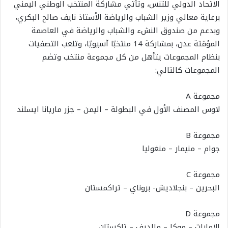
الاتحاد الدولي للتنس، وتأتي مشاركة المنتخب الوطني اليمني
برعاية معالي وزير الشباب والرياضة الأستاذ نايف صالح البكري،
وبدعم من صندوق النشء والشباب والرياضة في العاصمة
المؤقتة عدن، بمشاركة 14 منتخبًا آسيويًا، وتلعب التصفيات
بنظام المجموعات يتأهل من كل مجموعة منتخب وتضم
المجموعات كالتالي:
مجموعة A
لاوس المصنف الأول في البطولة – اليمن – جزر ماريانا ايسلند
مجموعة B
جوام – منيمار – منغوليا
مجموعة C
البحرين – بنجلاديش- بروناي – تراكمستان
مجموعة D
الامارات – موكا – مالديف – تاكستان