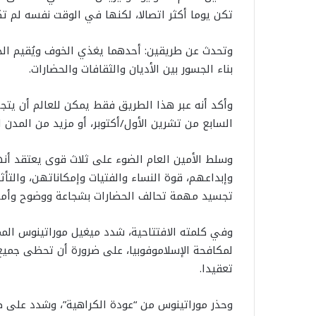
تكن يوما أكثر اتصالا، لكنها في الوقت نفسه لم تك
وتحدث عن طريقين: أحدهما يغذي الخوف ويُقيم الج
بناء الجسور بين الأديان والثقافات والحضارات.
وأكد أنه عبر هذا الطريق فقط يمكن للعالم أن يتج
السابع من تشرين الأول/أكتوبر، أو مزيد من المدن 
وسلط الأمين العام الضوء على ثلاث قوى يعتقد أنها
وإبداعهم، قوة النساء والفتيات وإمكاناتهن، والتأث
تجسيد مهمة تحالف الحضارات بشجاعة ووضوح وأمل
وفي كلمته الافتتاحية، شدد ميغيل موراتينوس المم
لمكافحة الإسلاموفوبيا، على ضرورة أن تحظى جميع
تعقيدا.
وحذر موراتينوس من “عودة الكراهية”، وشدد على ض