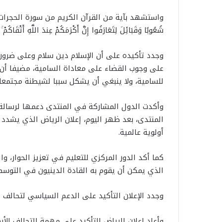
واستشهد بآية من القرآن الكريم من سورة الحجرات: ﴿ يَا أَيُّهَا ا
شُعُوبًا وَقَبَائِلَ لِتَعَارَفُوا إِنَّ أَكْرَمَكُمْ عِندَ اللَّهِ أَتْقَاكُمْ ۚ إ
وجدد تأكيده على أن الإسلام دين سلام وعلى ضرور
على وجوب القضاء على معاداة السامية، مضيفا أن ا
للسامية، ولا ينبغي أن يشكل سببا لشيطنة مجتمعات
وأكدت الدول المشاركة في المنتدى دعمها لرسالة ال
المنتدى، بعد ظهر اليوم، إعلان الرياض الذي يشد
أولوية عالمية.
كما أكد الدور المركزي للتعليم في تعزيز الحوار، وا
الذي يمكن أن يقوم به القادة الدينيون في التوسط أ
وجدد الإعلان التأكيد على الدعم السياسي لتحالف ا
وأعاد إعلان الرياض التأكيد على مهمة التحالف الأس