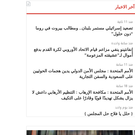
آخر الاخبار
منذ 11 ثانية
تصعيد إسرائيلي مستمر بلبنان.. ومطالب بيروت في روما
“دون حلول”
منذ ساعة واحدة
إنفانتينو ينفي مزاعم قيام الاتحاد الأوروبي لكرة القدم بدفع
أموال لـ”عشيقته المزعومة”
منذ 11 ساعة
الأمم المتحدة : مجلس الأمن الدولي يدين هجمات الحوثيين
على السعودية والسفن التجارية
منذ 18 ساعة
الأمم المتحدة : مكافحة الإرهاب : التنظيم الأرهابي داعش لا
يزال يشكل تهديدًا قويًا وقادرًا على التكيف
منذ يوم واحد
{ حلل يا فلاح حل المجلس }