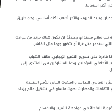
ن أكثر انقساما.
دران ويزيد الحروب، والآخر أصعب لكنه أساسي، وهو طريق
ه نحو سلام مستدام، وعندئذ لن يكون هناك مزيد من حوادث
التي ستدمر مثل غزة أو تتضور جوعا مثل الفاشر.
 قادرة على تسريع التغيير الإيجابي: طاقة الشباب
ير الأخلاقي للمؤمنين. ودعا المشاركين في المنتدى إلى
.
ثل السامي للتحالف والمبعوث الخاص للأمم المتحدة
 الثقافات والحضارات بصوت متساو في تشكيل عالم يزداد
رورة اليقظة في مواجهة التمييز والانقسام.