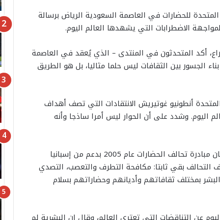
المتحدة للحضارات في العاصمة السعودية الرياض برسالة
مواجهة الاضطرابات التي يشهدها العالم اليوم.
اع، أكد المتحدثون في المنتدى – الذي يُعقد في العاصمة
ل/ديسمبر – أن بناء الجسور بين الثقافات ليس حلما مثاليا، بل هو الطريق
 المتحدة أنطونيو غوتيريش الانتقادات التي تصف أهداف
الم اليوم. وشدد على أن الحوار ليس أمرا ساذجا وأنه
أطلق الأمين العام الأسبق للأمم المتحدة كوفي عنان مبادرة تحالف الحضارات عام 2005 بدعم من إسبانيا
دف التحالف بقي ثابتا: مكافحة التطرف والتعصب، التصدي
البشر بمختلف ثقافاتهم وأديانهم وحضاراتهم بسلام
يوم عن التناقضات التي تعتري العالم، وقال إن البشرية لم