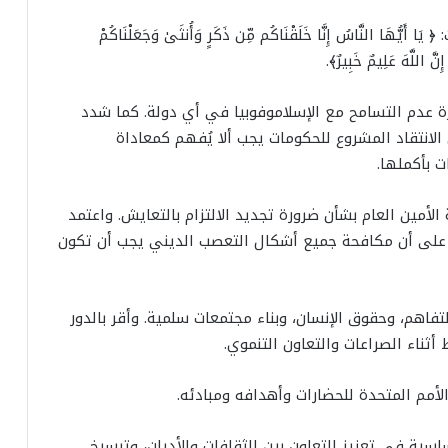
لنَّاسُ إِنَّا خَلَقْنَاكُم مِّن ذَكَرٍ وَأُنثَىٰ وَجَعَلْنَاكُمْ
ِنَّ اللَّهَ عَلِيمٌ خَبِيرٌ﴾.
ة عدم التسامح مع الإسلاموفوبيا في أي دولة. كما شدد
لانتقاد المشروع للحكومات يجب ألا يُفهم كمعاداة
 بأكملها.
أمين العام بشأن ضرورة تجديد الالتزام بالتعايش. واعتمد
د على أن مكافحة جميع أشكال التعصب الديني يجب أن تكون
لتفاهم، وحقوق الإنسان، وبناء مجتمعات سلمية. وأقر بالدور
ثناء الصراعات والتعاون التنموي.
لأمم المتحدة للحضارات وأهدافه ومبادئه.
اسية في تعزيز التعاون بين الثقافات والأديان، وترسيخ