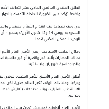
انطلق المنتدى العالمي الحادي عشر لتحالف الأمم 
واضحة تؤكد على الضرورة العاجلة للتمسك بالحوار ل
في وقت يتصاعد فيه انعدام الثقة والانقسام والصر
السعودية يومي 14 و15 كانون الأو
الوحيد الممكن للمضي قدما.
وخلال الجلسة الافتتاحية، رفض الأمين العام للأمم
تحالف الحضارات بأنها غير واقعية أو غير مناسبة لع
والدبلوماسية ضروريان وليسا ترفا.
وتركيا. ومنذ ذلك الوقت تغير العالم جذريا، لكن ه
للاستقطاب المتزايد، وبناء مجتمعات يتعايش فيها 
وكرامة.
الأمين العام أنطونيو غوتيريش تحدث في المنتدى ال