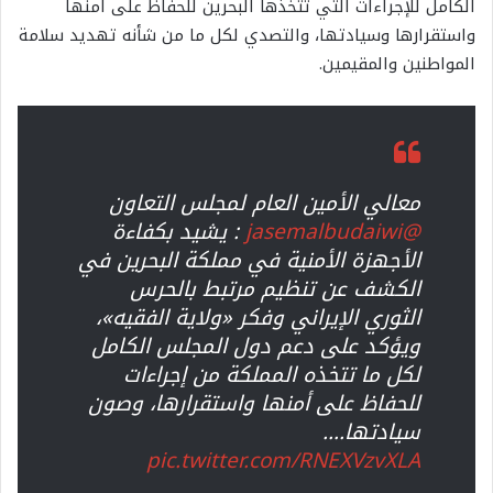
الكامل للإجراءات التي تتخذها البحرين للحفاظ على أمنها
واستقرارها وسيادتها، والتصدي لكل ما من شأنه تهديد سلامة
المواطنين والمقيمين.
معالي الأمين العام لمجلس التعاون
@jasemalbudaiwi
: يشيد بكفاءة
الأجهزة الأمنية في مملكة البحرين في
الكشف عن تنظيم مرتبط بالحرس
الثوري الإيراني وفكر «ولاية الفقيه»،
ويؤكد على دعم دول المجلس الكامل
لكل ما تتخذه المملكة من إجراءات
للحفاظ على أمنها واستقرارها، وصون
سيادتها.…
pic.twitter.com/RNEXVzvXLA