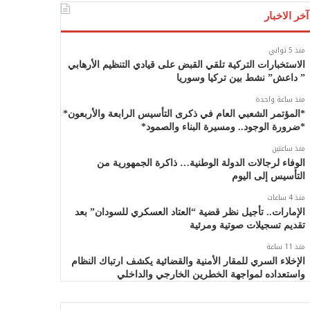
آخر الاخبار
منذ 5 ثواني
الاستخبارات التركية تلقي القبض على قيادي التنظيم الأرهابي
” داعش” نشط بين تركيا وسوريا
منذ ساعة واحدة
*المؤتمر الشعبي العام في ذكرى التأسيس الرابعة والأربعون*
*ضرورة الوجود.. ومسيرة البناء والصمود*
منذ ساعتين
الوفاء لرجالات الدولة الوطنية… ذاكرة الجمهورية من
التأسيس إلى اليوم
منذ 4 ساعات
الإمارات.. تأجيل نظر قضية “العتاد العسكري للسودان” بعد
تقديم تسجيلات صوتية ومرئية
منذ 11 ساعة
الإخلاء السري للمقار الأمنية والقضائية يكشف ارتباك النظام
واستعداده لمواجهة الخطرين الخارجي والداخلي