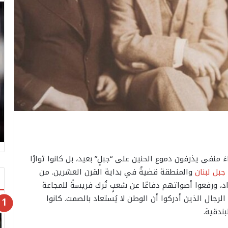
 منفى يذرفون دموع الحنين على “جبلٍ” بعيد، بل كانوا ثوارًا
جبل لبنان
​ والمنطقة قضيةً في بداية القرن العشرين. من ​
اد، ورفعوا أصواتهم دفاعًا عن شعبٍ تُرك فريسةً للمجاعة
 الرجال الذين أدركوا أن الوطن لا يُستعاد بالصمت. كانوا
ندقية.