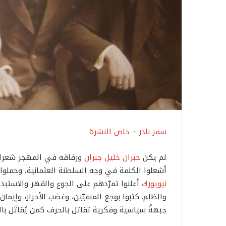
سمر نادر
–
خاص النشرة
لم يكن ​
جبران خليل جبران
​ ورفاقه في المهجر شعراءَ
أشعلوا الكلمة في وجه السلطنة العثمانية، وحملوا ​
نيويورك
​ أعلنوا تمرّدهم على الجوع والقهر والاستبد
والظلم. كتبوا بوجع المنفيّين، وغضب الأحرار، وإيمان
جبهةً سياسية وفكرية تقاتل بالحرف كمن يُقاتَل بالب