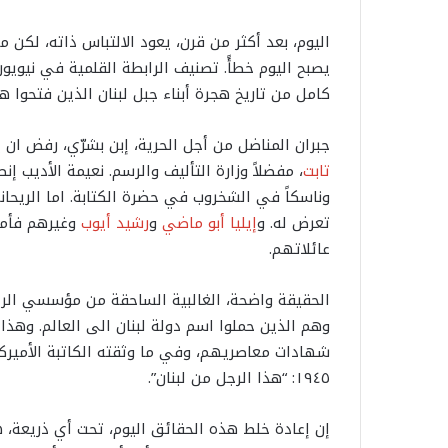
اليوم، بعد أكثر من قرن، يعود الالتباس ذاته، لكن م
يصبح اليوم خطأً. تصنيف الرابطة القلمية في نيويور
كامل من تاريخ هجرة أبناء جبل لبنان الذين فتحوا هج
جبران المناضل من أجل الحرية، إبن بشرّي، رفض ان 
تابت
​، مفضلاً وزارة التأليف والرسم. نعيمة الأديب 
وناسكاً في الشخروب في حضرة الكتابة. اما الريحا
تعرض له. و​
إيليا أبو ماضي
​ و​
رشيد أيوب
​ وغيرهم فأم
عائلاتهم.
الحقيقة واضحة، الغالبية الساحقة من مؤسسي الراب
وهم الذين حملوا اسم دولة لبنان الى العالم. وهذا
شهادات معاصريهم، وفي ما وثقته الكاتبة الأميركي
١٩٤٥: “هذا الرجل من لبنان”.
إن إعادة خلط هذه الحقائق اليوم، تحت أي ذريعة، هو 