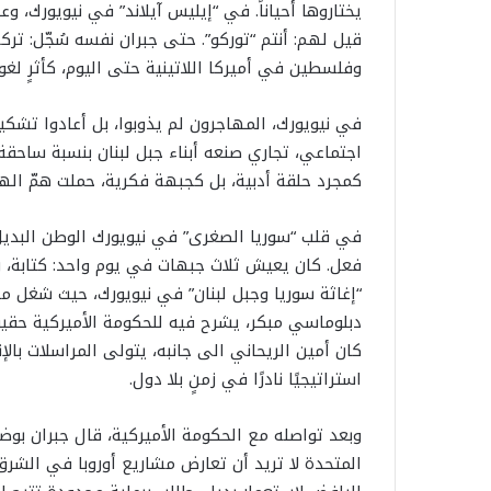
يختاروها أحياناً. في “إيليس آيلاند” في نيويورك، وع
قيل لهم: أنتم “توركو”. حتى جبران نفسه سُجّل: تركي.
وفلسطين في أميركا اللاتينية حتى اليوم، كأثرٍ لغ
في نيويورك، المهاجرون لم يذوبوا، بل أعادوا تشك
اجتماعي، تجاري صنعه أبناء جبل لبنان بنسبة ساحقة
كمجرد حلقة أدبية، بل كجبهة فكرية، حملت همّ الهو
في قلب “سوريا الصغرى” في نيويورك الوطن البديل، 
فعل. كان يعيش ثلاث جبهات في يوم واحد: كتابة، ر
“إغاثة سوريا وجبل لبنان” في نيويورك، حيث شغل 
دبلوماسي مبكر، يشرح فيه للحكومة الأميركية حقيقة م
كان أمين الريحاني الى جانبه، يتولى المراسلات بالإن
استراتيجيًا نادرًا في زمنٍ بلا دول.
وبعد تواصله مع الحكومة الأميركية، قال جبران بوضو
المتحدة لا تريد أن تعارض مشاريع أوروبا في الشرق. كا