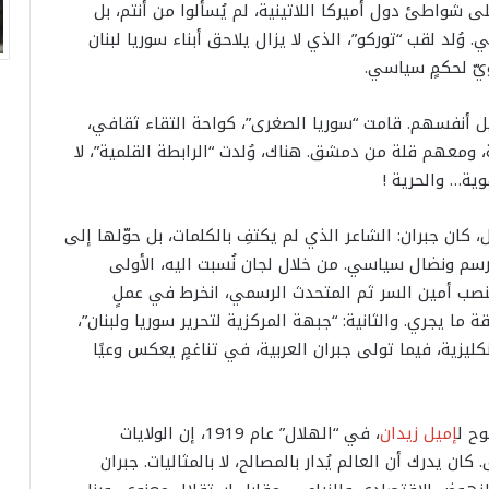
لى شواطئ دول أميركا اللاتينية، لم يُسألوا من أنتم، بل
 وُلد لقب “توركو”، الذي لا يزال يلاحق أبناء سوريا لبنان
ويّ لحكمٍ سياسي.
يل أنفسهم. قامت “سوريا الصغرى”، كواحة التقاء ثقافي،
، ومعهم قلة من دمشق. هناك، وُلدت “الرابطة القلمية”، لا
ية… والحرية !
كان جبران: الشاعر الذي لم يكتفِ بالكلمات، بل حوّلها إلى
سم ونضال سياسي. من خلال لجان نُسبت اليه، الأولى
منصب أمين السر ثم المتحدث الرسمي، انخرط في عملٍ
ا يجري. والثانية: “جبهة المركزية لتحرير سوريا ولبنان”،
كليزية، فيما تولى جبران العربية، في تناغمٍ يعكس وعيًا
ح ل​
إميل زيدان
​، في “الهلال” عام 1919، إن الولايات
ن يدرك أن العالم يُدار بالمصالح، لا بالمثاليات. جبران