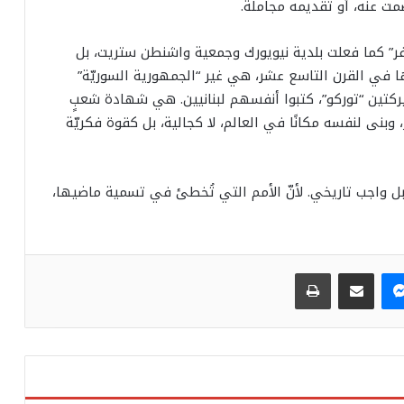
مت عنه، أو تقديمه مجاملةً.
صفر” كما فعلت بلدية نيويورك وجمعية واشنطن ستريت، بل
ا في القرن التاسع عشر، هي غير “الجمهورية السوريّة”
ميركتين “توركو”، كتبوا أنفسهم لبنانيين. هي شهادة شعبٍ
، وبنى لنفسه مكانًا في العالم، لا كجالية، بل كقوة فكريّة
 بل واجب تاريخي. لأنّ الأمم التي تُخطئ في تسمية ماضيها،
ماسنجر
مشاركة عبر البريد
طباعة