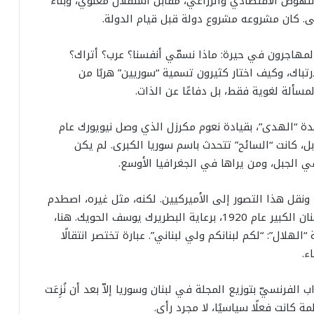
لنهوض الاقتصادي والزراعي، مقابل استقلال معنوي، وبناء
لى. كان مشروعه مشروع دولة قبل قيام الدولة.
ت. كان المهاجرون في حيرة: ماذا نسمّي أنفسنا؟ عرب؟ أتراك؟
باك، وكيف اختار كثيرون تسمية “سوريين” هربًا من
سألة لغوية فقط، بل دفاعًا عن الذات.
ة “الهدى”، بقيادة نعوم مكرزل الذي وصل نيويورك عام
قابل، كانت “السائح” تتحدث باسم سوريا الكبرى. لم يكن
ي الجبل، ومن يراها في الجغرافيا الأوسع.
، ونقل هذا التصور إلى الأميركيين. لكنه، مثل غيره، اصطدم
بواقع السياسة الدوليّة، وبولادة كيان جديد: دولة لبنان الكبير عام 1920، برعاية البطريرك يوسف الحويك. هنا،
لهلال”: “لكم لبنانكم ولي لبناني”. عبارة تختصر انتقالًا
ء.
الفرنسيّ بتوزيع المجلة في لبنان وسوريا إلاّ بعد أن نُزِعَت
 كانت فعلًا سياسيًا، لا مجرد رأي.