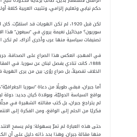
الرافض لاستعمار بديل، طالب برعاية محدودة تتيح ا
حكم نيابي وتعليم إلزامي، وتثبيت العربية كلغة أو
لكن قبل 1920، لم تكن الهويات قد استقرّ
سوريون؟ ميخائيل نعيمة يروي في “سبعون” هذا الارت
تصنيفات سياسية منها عرب وأخرى أتراك. لم تكن الم
في المهجر، انعكس هذا الصراع على الصحافة. جريد
1888، كانت تنادي بفصل لبنان عن سوريا. في الم
الخلاف تفصيلاً، بل صراع رؤى: بين من يرى الهوية ف
أما جبران، فبقي طويلًا من دعاة “سوريا الجغرافيّة”
لم يتراجع جبران، بل كتب مقالته الشهيرة في مجلّة “ا
فكريًا من الحلم إلى الواقع، ومن الفكرة إلى الانتما
حتى هذه العبارة لم تمرّ بسهولة؛ ولم يسمح الانتداب 
منها مقالة جبران. وهذا بحد ذاته دليل على أن الكلمة