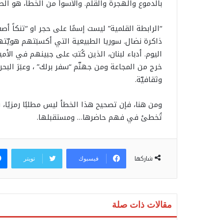
بالدموع والهجرة والقلم. والأسوأ من الخطأ، هو الص
“الرابطة القلمية” ليست إسمًا على حجر او “تنكاً أ
ذاكرة نضال. سوريا الطبيعية التي أكسبَتهم هويّته
اليوم. أدباء لبنان، الذين كُتبَ على جبينهم في الأ
خرج من المجاعة ومن جهنّم “سفر برلك” ، وعبَرَ البحر
وثقافيّة.
ومن هنا، فإن تصحيح هذا الخطأ ليس مطلبًا رمزيًا،
تُخطئ في فهم حاضرها… ومستقبلها.
شاركها
فيسبوك
تويتر
مقالات ذات صلة