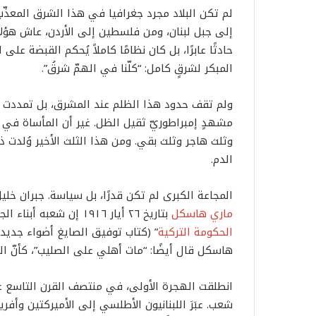
لم تكن البلاد مجرد جغرافيا في هذا الشرق المعذّب،
إلى جبل لبنان، ومن فلسطين إلى الأردن، عاش هؤلاء
حادثًا عابرًا، بل كان نظامًا كاملاً يُحكم القبضة 
المبكر لشرقٍ كامل: “كلّنا في الهمّ شرقُ”.
ولم تقف حدود هذا الظلم عند المشرق، بل تمددت الى 
مشهدٍ إمبراطوريّ ثقيل الظل. غير أن المأساة في جب
وثلث هاجر وثلث بقي. ومن هذا الثلث الأخير وُلدت ذاك
الدم.
المجاعة الكبرى لم تكن قدرًا، بل سياسة. جبران خليل جبران لم ي
ماري هاسكل
​ بتاريخ ٢٦ أيار ١٩١٦ إن شعبه أبناء الجبل ودمشق وفلسطين “يهلكون في مجاعة خططت لها ​
الحكومة التركية
​” (كتاب توفيق الصايغ أضواء جديد
هاسكل قال أيضًا: “مات أهلي على الصليب”، كأنّ الم
انطلقت الهجرة الأولى، في منتصف القرن التاسع عشر
شعب. عبَرَ اللبنانيون الأطلسي إلى الأميركتين وأفر