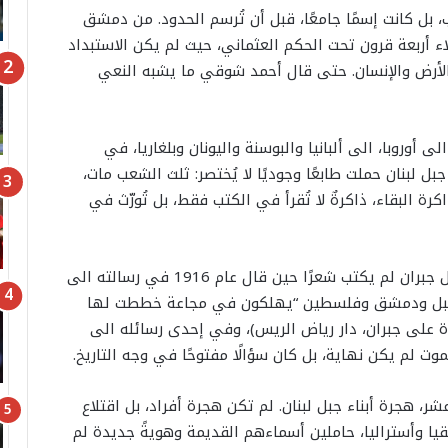
 بل كانت إسمًا جامعًا، قبل أن تُرسم الحدود. من دمشق
 أربعة قرون تحت الحكم العثماني، حيث لم يكن الاستبداد
على الأرض والإنسان. حتى قال أحمد شوقي ما يشبه النعي
أوروبا، الى ألبانيا والبوسنة واليونان وبلغاريا، في
ل لبنان حملت طابعًا وجوديًا لا يُختصر: ثلث الشعب مات،
رة البقاء، ذاكرةٌ لا تُقرأ في الكتب فقط، بل تُورّث في
كتب شعرًا حين قال عام 1916 في رسالته الى ​
ة على جبران، دار رياض الريس)، وفي إحدى رسائله الى
وت لم يكن نهاية، بل كان سؤالًا مفتوحًا في وجه التاريخ.
، هجرة أبناء جبل لبنان. لم تكن هجرة أفراد، بل اقتلاع
يقيا وأستراليا، حاملين أسماءهم القديمة وهويةً جديدة لم