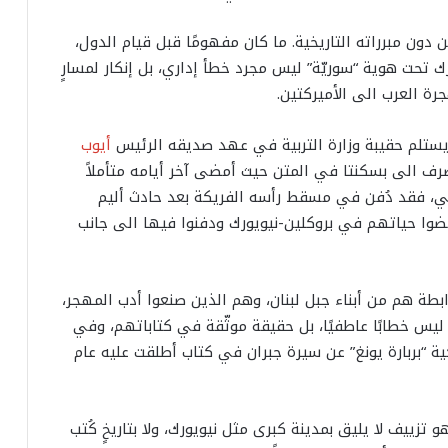
ن دون مبرراته التاريخية. ما كان مفهومًا قبل قيام الدول،
ك تحت هوية “سوريّة” ليس مجرد خطأ إداري، بل إنكار لمسارٍ
رة العرب الى الأميركتين.
يستلم حقيبة وزارة التربية في عهد صديقه الرئيس ​
أيوب
إنصرف الى بسكنتا في المتن حيث أمضى آخر أيامه متأملاً
ني، فقد دُفن في مسقط رأسه الفريكة بعد حادث أليم
ضوا حياتهم في بروكلين-نيويورك ودفنوا فيها الى جانب
طة هم من أبناء جبل لبنان، وهم الذين صنعوا أدب المهجر،
 ليس خطابًا عاطفيًا، بل حقيقة موثّقة في كتاباتهم، وفي
ة “بربارة يونغ” عن سيرة جبران في كتاب أطلقت عليه عام
تزييف لا يليق بمدينة كبرى مثل نيويورك، ولا بتاريخٍ كُتب