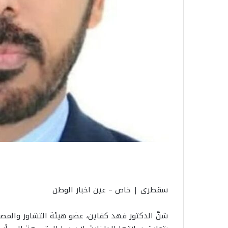
سقطرى | خاص – عين اخبار الوطن
شنَّ الدكتور فهد كفاين، عضو هيئة التشاور والمصال