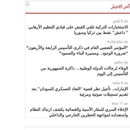
آخر الاخبار
منذ 5 ثواني
الاستخبارات التركية تلقي القبض على قيادي التنظيم الأرهابي
” داعش” نشط بين تركيا وسوريا
منذ ساعة واحدة
*المؤتمر الشعبي العام في ذكرى التأسيس الرابعة والأربعون*
*ضرورة الوجود.. ومسيرة البناء والصمود*
منذ ساعتين
الوفاء لرجالات الدولة الوطنية… ذاكرة الجمهورية من
التأسيس إلى اليوم
منذ 4 ساعات
الإمارات.. تأجيل نظر قضية “العتاد العسكري للسودان” بعد
تقديم تسجيلات صوتية ومرئية
منذ 11 ساعة
الإخلاء السري للمقار الأمنية والقضائية يكشف ارتباك النظام
واستعداده لمواجهة الخطرين الخارجي والداخلي