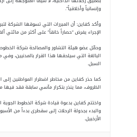
بتعليق رحلاتها الداخلية، لا سيما المتوجهة إلى أرخب
وإنسانياً وأخلاقياً”.
وأكد كفاين: أن المبررات التي تسوقها الشركة لتبري
الإجراء يفرض “حصاراً خانقاً” على أكثر من مائتي أ
وحمّل عضو هيئة التشاور والمصالحة شركة الخطوط ال
البالغة التي سيلحقها هذا القرار بالمدنيين، وف
السبل.
كما حذر كفاين من مخاطر اضطرار المواطنين إلى
الظروف، مما ينذر بتكرار مآسي سابقة فقد فيها م
واختتم كفاين بدعوة قيادة شركة الخطوط الجوية اليم
والبدء بجدولة الرحلات إلى سقطرى بدءاً من الأسبوع 
الأرخبيل.