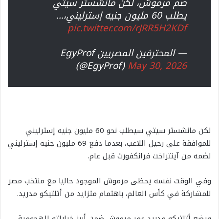
ضم مرموش، لكن مانشستر سيتي
يطلب 60 مليون جنيه إسترليني،…
pic.twitter.com/rJRR5H2KDf
— المحترفين المصريين EgyProf
(@EgyProf)
May 30, 2026
لكن مانشستر سيتي سيطلب نحو 60 مليون جنيه إسترليني
للموافقة على رحيل اللاعب، بعدما دفع 69 مليون جنيه إسترليني
لضمه من آينتراخت فرانكفورت قبل عام.
وفي الوقت نفسه يحظى مرموش الموجود حاليا مع منتخب مصر
للمشاركة في كأس العالم، باهتمام متزايد من أتلتيكو مدريد.
ويضع أتلتيكو مدريد عمر مرموش ضمن أبرز خياراته الهجومية