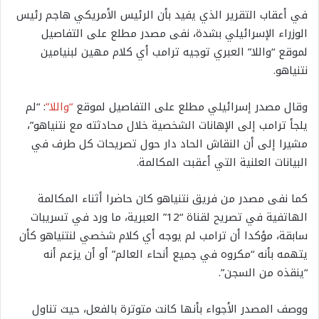
في أعقاب التقرير الذي يفيد بأن الرئيس الأمريكي هاجم رئيس
الوزراء الإسرائيلي بشدة، نفى مصدر مطلع على التفاصيل
لموقع “واللا” العبري توجيه ترامب أي كلام مهين لبنيامين
نتنياهو.
وقال مصدر إسرائيلي مطلع على التفاصيل لموقع
“واللا”
: “لم
يلجأ ترامب إلى الإهانات الشخصية خلال محادثته مع نتنياهو”،
مشيرا إلى أن النقاش الحاد دار حول تصريحات كل طرف في
البيانات العلنية التي أعقبت المكالمة.
كما نفى مصدر من فريق نتنياهو كان حاضرا أثناء المكالمة
الهاتفية في تصريح لقناة “12” العبرية، ما ورد في تسريبات
سابقة، مؤكدا أن ترامب لم يوجه أي كلام شخصي لنتنياهو كأن
يتهمه بأنه “مكروه في جميع أنحاء العالم” أو أن يزعم أنه
“ينقذه من السجن”.
ووصف المصدر الأجواء بأنها كانت متوترة بالفعل، حيث تناول