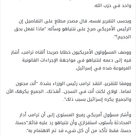
واحد في حزب الله.
وبحسب التقرير نفسه، قال مصدر مطلع على التفاصيل إن
الرئيس الأمريكي صرخ على نتنياهو وسأله: “ماذا تفعل بحق
الجحيم؟”.
ووصف المسؤولون الأمريكيون خطابا صريحا ألقاه ترامب، أشار
فيه إلى دعمه لنتنياهو في مواجهة الإجراءات القانونية
المرفوعة ضده في إسرائيل.
ووفقا للتقرير، انتقد ترامب رئيس الوزراء بشدة. “أنت مجنون
تماما.. لولاي لكنت أنت في السجن.. أنقذتك.. الجميع يكرهك الآن
والجميع يكره إسرائيل بسبب ذلك”.
وأشار مسؤول أمريكي رفيع المستوى إلى أن ترامب أدار
المحادثة بأسلوب استفزازي وأن نتنياهو رد عليه قائلا:”حسنا،
حسنا، فقط تأكد من أن كل شيء قد تم الاهتمام به”.