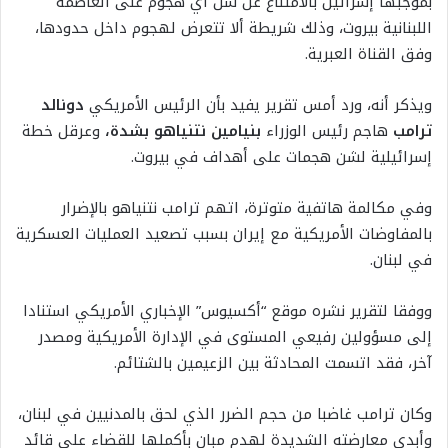
بموجبها إسرائيل بالامتناع عن شن أي هجوم على العاصمة
اللبنانية بيروت، وذلك شريطة ألا تتعرض لهجوم داخل حدودها،
وفق القناة العبرية.
ويذكر أنه، ورد أمس تقرير يفيد بأن الرئيس الأمريكي
دونالد
ترامب
هاجم رئيس الوزراء
بنيامين نتنياهو بشدة،
وعرقل خطة
إسرائيلية لشن هجمات على أهداف في بيروت.
وفي مكالمة هاتفية متوترة، اتهم ترامب نتنياهو بالإضرار
بالمفاوضات الأمريكية مع إيران بسبب تصعيد العمليات العسكرية
في لبنان.
ووفقا لتقرير نشره موقع “أكسيوس” الإخباري الأمريكي استنادا
إلى مسؤولين رفيعي المستوى في الإدارة الأمريكية ومصدر
آخر، فقد اتسمت المحادثة بين الزعيمين بالشتائم.
وكان ترامب غاضبا من حجم الضرر الذي لحق بالمدنيين في لبنان،
وأبدى معارضته الشديدة لهدم مبان بأكملها للقضاء على قائد