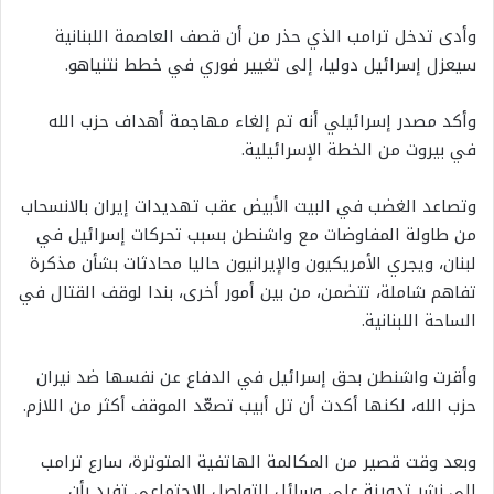
وأدى تدخل ترامب الذي حذر من أن قصف العاصمة اللبنانية
سيعزل إسرائيل دوليا، إلى تغيير فوري في خطط نتنياهو.
وأكد مصدر إسرائيلي أنه تم إلغاء مهاجمة أهداف حزب الله
في بيروت من الخطة الإسرائيلية.
وتصاعد الغضب في البيت الأبيض عقب تهديدات إيران بالانسحاب
من طاولة المفاوضات مع واشنطن بسبب تحركات إسرائيل في
لبنان، ويجري الأمريكيون والإيرانيون حاليا محادثات بشأن مذكرة
تفاهم شاملة، تتضمن، من بين أمور أخرى، بندا لوقف القتال في
الساحة اللبنانية.
وأقرت واشنطن بحق إسرائيل في الدفاع عن نفسها ضد نيران
حزب الله، لكنها أكدت أن تل أبيب تصعّد الموقف أكثر من اللازم.
وبعد وقت قصير من المكالمة الهاتفية المتوترة، سارع ترامب
إلى نشر تدوينة على وسائل التواصل الاجتماعي تفيد بأن