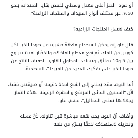
أو صودا الخبز أعلى معدل وسطي لخفض بقايا المبيدات، بنحو
50%، عبر مختلف أنواع المبيدات والمنتجات الزراعية”.
كيف نغسل المنتجات الزراعية؟
قال غاو إنه يمكن استخدام ملعقة صغيرة من صودا الخبز لكل
كوبين من الماء، ثم نقع معظم الفاكهة والخضار لمدة تتراوح
بين 5 و10 دقائق. ويساعد المحلول القلوي الخفيف الناتج عن
صودا الخبز على تفكيك العديد من المبيدات السطحية.
أما التوت، فقد يحتاج إلى النقع لمدة دقيقة أو دقيقتين فقط،
لأن “المحتوى المائي المرتفع والقشرة الرقيقة لهذه الثمار
يجعلانها تمتص المحاليل”، بحسب غاو.
وأضاف أنّ التوت يجب نقعه مباشرة قبل تناوله، لأنّ غسله
وتخزينه لاستهلاكه لاحقًا يسرّع من تلفه.