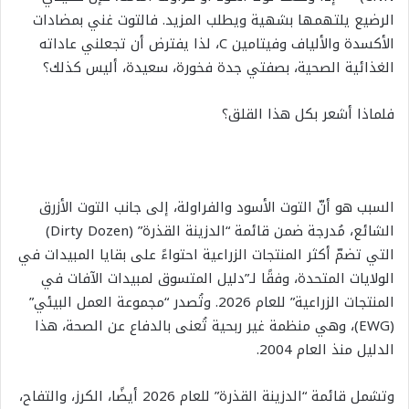
الرضيع يلتهمها بشهية ويطلب المزيد. فالتوت غني بمضادات
الأكسدة والألياف وفيتامين C، لذا يفترض أن تجعلني عاداته
الغذائية الصحية، بصفتي جدة فخورة، سعيدة، أليس كذلك؟
فلماذا أشعر بكل هذا القلق؟
السبب هو أنّ التوت الأسود والفراولة، إلى جانب التوت الأزرق
الشائع، مُدرجة ضمن قائمة “الدزينة القذرة” (Dirty Dozen)
التي تضمّ أكثر المنتجات الزراعية احتواءً على بقايا المبيدات في
الولايات المتحدة، وفقًا لـ”دليل المتسوق لمبيدات الآفات في
المنتجات الزراعية” للعام 2026. وتُصدر “مجموعة العمل البيئي”
(EWG)، وهي منظمة غير ربحية تُعنى بالدفاع عن الصحة، هذا
الدليل منذ العام 2004.
وتشمل قائمة “الدزينة القذرة” للعام 2026 أيضًا، الكرز، والتفاح،