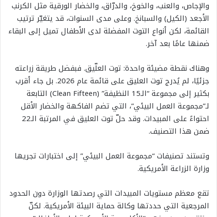
والإجاص، والعنب، والخوخ، والدرّاق، والخضار الورقية مثل الكرنب
الأجعد (الكيل) والسبانخ. وعلى مدى السنوات، قد يتغيّر ترتيب
القائمة، لكن أنواع التوت المفضلة لدى الأطفال تميل إلى البقاء
ضمنها عامًا بعد آخر.
وهناك نقطة مضيئة واحدة: توت العلّيق. فبفضل طريقة زراعته
جزئيًا، لم يُدرج توت العليق على قائمة عام 2026. بل جاء أقرب
بكثير إلى مجموعة “الـ15 النظيفة” (Clean Fifteen) التابعة
لـ”مجموعة العمل البيئي”، التي تضم الفاكهة والخضار الأقل
احتواءً على المبيدات. وقد حلّ توت العليق في المرتبة الـ22
ضمن هذا التصنيف.
وتستند تصنيفات “مجموعة العمل البيئي” إلى اختبارات تجريها
وزارة الزراعة الأمريكية.
تقع معظم مستويات المبيدات التي رصدتها الوزارة دون الحدود
المرجعية التي حددتها وكالة حماية البيئة الأمريكية. لكنّ