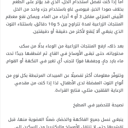
أما إذا كنت تفضّل استخدام الخل، الذي قد يؤثر على الطعم
بخلاف صودا الخبز، فيوصي غاو باستخدام جزء واحد من الخل
الأبيض المنزلي مقابل 3 أو 4 أجزاء من الماء. ويمكن نقع معظم
المنتجات الزراعية لمدة تتراوح بين 5 و10 دقائق، باستثناء التوت
الذي ينبغي ألا يُنقع لأكثر من دقيقة أو دقيقتين.
بعد ذلك، ارفع المنتجات الزراعية من الوعاء بدلًا من سكب
محتوياته، حتى تبقى الأوساخ في القاع. ثم اشطفها جيدًا تحت
ماء بارد جارٍ، وجففها فورًا لتجنب أي تغير في النكهة أو القوام.
وتتوفّر معلومات أكثر تفصيلًا عن المبيدات المرتبطة بكل نوع من
أنواع التوت المفضلة لدى الأطفال، لذا إذا كنت من مقدمي
الرعاية القلقين، مثلي، فتابع القراءة.
نصيحة للتحضير في المطبخ
ينبغي غسل جميع الفاكهة والخضار، ضمنًا العضوية منها، قبل
تقشيرها حتى لا تنتقل الأوساخ والبكتيريا من السكين إلى