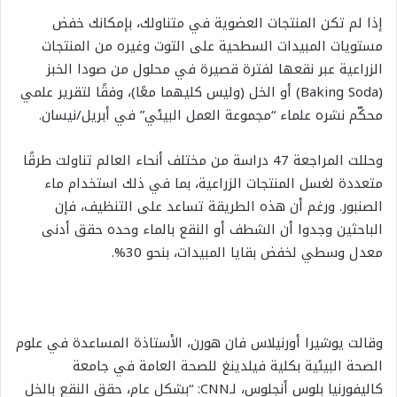
إذا لم تكن المنتجات العضوية في متناولك، بإمكانك خفض
مستويات المبيدات السطحية على التوت وغيره من المنتجات
الزراعية عبر نقعها لفترة قصيرة في محلول من صودا الخبز
(Baking Soda) أو الخل (وليس كليهما معًا)، وفقًا لتقرير علمي
محكّم نشره علماء “مجموعة العمل البيئي” في أبريل/نيسان.
وحللت المراجعة 47 دراسة من مختلف أنحاء العالم تناولت طرقًا
متعددة لغسل المنتجات الزراعية، بما في ذلك استخدام ماء
الصنبور. ورغم أن هذه الطريقة تساعد على التنظيف، فإن
الباحثين وجدوا أن الشطف أو النقع بالماء وحده حقق أدنى
معدل وسطي لخفض بقايا المبيدات، بنحو 30%.
وقالت يوشيرا أورنيلاس فان هورن، الأستاذة المساعدة في علوم
الصحة البيئية بكلية فيلدينغ للصحة العامة في جامعة
كاليفورنيا بلوس أنجلوس، لـCNN: “بشكل عام، حقق النقع بالخل