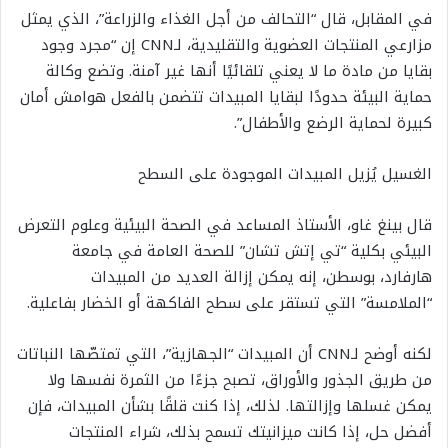
في المقابل، قال “التحالف من أجل الغذاء والزراعة”، الذي يمثل
مزارعي المنتجات العضوية والتقليدية، لـCNN إن “مجرد وجود
بقايا من مادة ما لا يعني تلقائيًا أنها غير آمنة. وتضع وكالة
حماية البيئة حدودًا لبقايا المبيدات تتضمن بالفعل هوامش أمان
كبيرة لحماية الرضع والأطفال”.
الغسيل يُزيل المبيدات الموجودة على السطح
قال بينغ غاو، الأستاذ المساعد في الصحة البيئية وعلوم التعرض
البيئي بكلية “تي إتش تشان” للصحة العامة في جامعة
هارفارد، بوسطن، إنه يمكن إزالة العديد من المبيدات
“الملامسة” التي تستقر على سطح الفاكهة أو الخضار بفاعلية.
لكنه أوضح لـCNN أن المبيدات “الجهازية”، التي تمتصّها النباتات
من طريق الجذور والأوراق، تصبح جزءًا من الثمرة نفسها ولا
يمكن غسلها وإزالتها. لذلك، إذا كنت قلقًا بشأن المبيدات، فإن
أفضل حل، إذا كانت ميزانيتك تسمح بذلك، شراء المنتجات