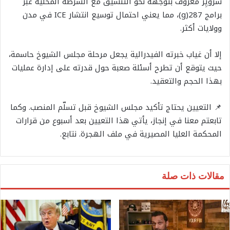
شرويِر معروف بتوجهه نحو التنسيق مع الشرطة المحلية عبر
برامج 287(g)، مما يعني احتمال توسيع انتشار ICE في مدن
وولايات أكثر.
إلا أن غياب خبرته الفيدرالية يجعل مرحلة مجلس الشيوخ حاسمة،
حيث يتوقع أن تطرح أسئلة صعبة حول قدرته على إدارة عمليات
بهذا الحجم والتعقيد.
📌 التعيين يحتاج تأكيد مجلس الشيوخ قبل تسلّم المنصب. وكما
تابعتم معنا في إنجاز، يأتي هذا التعيين بعد أسبوع من قرارات
المحكمة العليا المصيرية في ملف الهجرة. نتابع.
مقالات ذات صلة