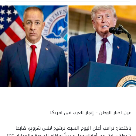
عين اخبار الوطن – إنجاز للعرب في امريكا
باختصار: ترامب أعلن اليوم السبت ترشيح لانس شرويِر، ضابط
شرطة سابق من أوكلاهوما، مديراً لوكالة الهجرة والجمارك ICE.