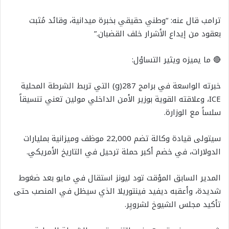
ترامب قال عنه: “وطني حقيقي بخبرة ميدانية، وقائد مُثبت
بعقود من إيداع الأشرار خلف القضبان.”
🔴 ما يميزه ويثير التساؤل:
خبرته الواسعة في برامج 287(g) التي تربط الشرطة المحلية
ICE، وعلاقته القوية بوزير الأمن الداخلي مولين تعني تنسيقاً
سلساً مع الوزارة.
سيتولى قيادة وكالة تضم 22,000 موظف وميزانية بمليارات
الدولارات، في خضم أكبر حملة ترحيل في التاريخ الأمريكي.
المدير السابق المؤقت تود ليونز استقال في مايو بعد ضغوط
شديدة، وأعقبه ديفيد فينتوريلا الذي سيظل في المنصب حتى
تأكيد مجلس الشيوخ لشرويِر.