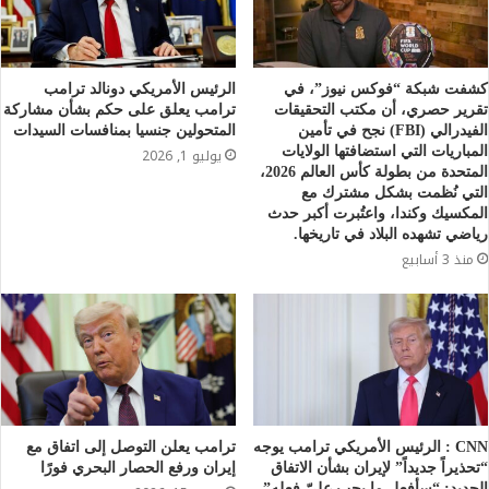
كشفت شبكة “فوكس نيوز”، في
الرئيس الأمريكي دونالد ترامب
تقرير حصري، أن مكتب التحقيقات
ترامب يعلق على حكم بشأن مشاركة
الفيدرالي (FBI) نجح في تأمين
المتحولين جنسيا بمنافسات السيدات
المباريات التي استضافتها الولايات
يوليو 1, 2026
المتحدة من بطولة كأس العالم 2026،
التي نُظمت بشكل مشترك مع
المكسيك وكندا، واعتُبرت أكبر حدث
رياضي تشهده البلاد في تاريخها.
منذ 3 أسابيع
CNN : الرئيس الأمريكي ترامب يوجه
ترامب يعلن التوصل إلى اتفاق مع
“تحذيراً جديداً” لإيران بشأن الاتفاق
إيران ورفع الحصار البحري فورًا
الجديد: “سأفعل ما يجب عليّ فعله”