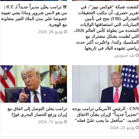
كشفت شبكة “فوكس نيوز”، في
🚨 ترامب يعيّن مديراً جديداً لـ ICE |
تقرير حصري، أن مكتب التحقيقات
من هو لانس شرويِر وماذا يعني تعيينه
الفيدرالي (FBI) نجح في تأمين
خصوصا علي مدن الملاذ الغير متعاونة
المباريات التي استضافتها الولايات
مع الهجرة.
المتحدة من بطولة كأس العالم 2026،
يونيو 28, 2026
التي نُظمت بشكل مشترك مع
المكسيك وكندا، واعتُبرت أكبر حدث
رياضي تشهده البلاد في تاريخها.
منذ أسبوعين
CNN : الرئيس الأمريكي ترامب يوجه
ترامب يعلن التوصل إلى اتفاق مع
“تحذيراً جديداً” لإيران بشأن الاتفاق
إيران ورفع الحصار البحري فورًا
الجديد: “سأفعل ما يجب عليّ فعله”
يونيو 15, 2026
يونيو 23, 2026