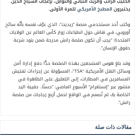
الحليب الرائب والزيت النباتي والتوابل، بإعجاب السيّاح الذين
يختبرون
المطبخ الأمريكي
للمرة الأولى.
وكتب أحد مستخدمي منصة “ريديت”، الذي عرّف نفسه بأنّه سائح
أوروبي، في نقاش حول انطباعات زوار كأس العالم عن الولايات
المتحدة: “يجب أن تكون صلصة رانش مدرجة ضمن بنود شرعة
حقوق الإنسان”.
وقد بلغ هوس المشجعين بهذه الصلصة حدًّا دفع إدارة أمن
وسائل النقل الأمريكية “
TSA
“، المسؤولة عن إجراءات تفتيش
المسافرين في المطارات، إلى التعليق على الظاهرة في
منشور عبر “إنستغرام” الأسبوع الماضي: “حسنًا.. حقيبة اليد
الخاصة بك لم تُصمم في الواقع لحمل أربع زجاجات من صلصة
رانش”.
مقالات ذات صلة