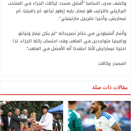
وكشف مدرب السامبا “أفضل مسدد لركلات الجزاء في المنتخب
البرازيلي بالترتيب هو نيمار، يليه إيغور تياغو، ثم رافينيا، ثم
غيماريش، وأخيرا غابرييل مارتينيلي”.
وأشار أنشيلوتي في ختام تصريحاته “لم يكن نيمار وتياغو
ورافينيا متواجدين في الملعب وقت احتساب ركلة الجزاء، لذا
اخترنا غيمارايش لأننا اعتقدنا أنه الأفضل في الملعب”.
المصدر: وكالات
مقالات ذات صلة