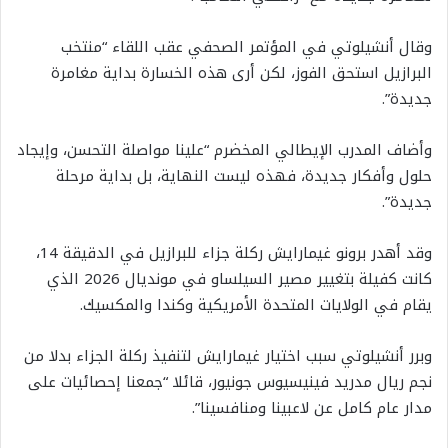
وقال أنشيلوتي في المؤتمر الصحفي عقب اللقاء “منتخب
البرازيل استحق الفوز، لكن أرى هذه الخسارة بداية مغامرة
جديدة”.
وأضاف المدرب الإيطالي المخضرم “علينا مواصلة التحسن، وإيجاد
حلول وأفكار جديدة، فهذه ليست النهاية، بل بداية مرحلة
جديدة”.
وقد أهدر برونو غيمارايش ركلة جزاء للبرازيل في الدقيقة 14،
كانت كفيلة بتغيير مصير السيلساو في مونديال 2026 الذي
يقام في الولايات المتحدة الأمريكية وكندا والمكسيك.
وبرر أنشيلوتي سبب اختيار غيمارايش لتنفيذ ركلة الجزاء بدلا من
نجم ريال مدريد فينيسيوس جونيور، قائلا “جمعنا إحصائيات على
مدار عام كامل عن لاعبينا ومنافسينا”.