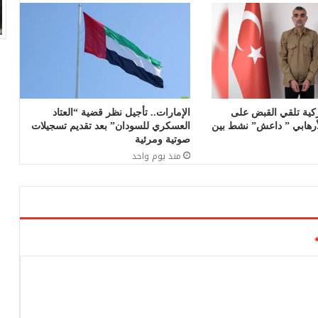
ركية تلقي القبض على
الإمارات.. تأجيل نظر قضية “العتاد
لأرهابي ” داعش” نشط بين
العسكري للسودان” بعد تقديم تسجيلات
صوتية ومرئية
منذ يوم واحد