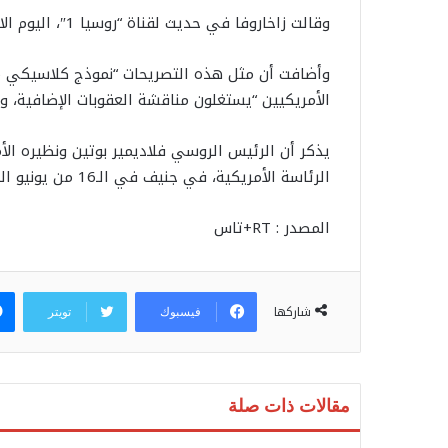
وقالت زاخاروفا في حديث لقناة “روسيا 1″، اليوم الاثنين، إن تلك التقييمات “لا تحاكي الواقع”
وأضافت أن مثل هذه التصريحات “نموذج كلاسيكي من 
الأمريكيين “يستغلون مناقشة العقوبات الإضافية، و
يذكر أن الرئيس الروسي فلاديمير بوتين ونظيره ال
الرئاسة الأمريكية، في جنيف في الـ16 من يونيو الجاري.
المصدر : RT+تاس
شاركها
فيسبوك
تويتر
مقالات ذات صلة