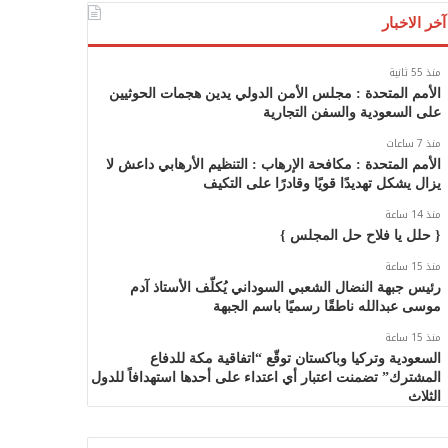
آخر الاخبار
منذ 55 ثانية
الأمم المتحدة : مجلس الأمن الدولي يدين هجمات الحوثيين
على السعودية والسفن التجارية
منذ 7 ساعات
الأمم المتحدة : مكافحة الإرهاب : التنظيم الأرهابي داعش لا
يزال يشكل تهديدًا قويًا وقادرًا على التكيف
منذ 14 ساعة
{ حلل يا فلاح حل المجلس }
منذ 15 ساعة
رئيس جبهة النضال الشعبي السوداني يُكلّف الأستاذ آدم
موسى عبدالله ناطقًا رسميًا باسم الجبهة
منذ 15 ساعة
السعودية وتركيا وباكستان توقّع “اتفاقية مكة للدفاع
المشترك” تضمنت اعتبار أي اعتداء على أحدها استهدافاً للدول
الثلاث