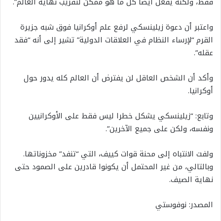
فقط، ولكنه يفعل أيضا كل ما هو ممكن لتقريب نهاية العالم”.
واعتبر أن دعوة زيلينسكي لرفع علم أوكرانيا فوق شبه جزيرة
القرم “لإرساء النظام في العلاقات الدولية” تشير إلى أنه “فقد
عقله”.
وأكد أن الشخص العاقل لن يفترض أن العالم كله يدور حول
أوكرانيا.
وتابع: “زيلينسكي يشكل خطرا ليس فقط على الأوكرانيين
ونفسه، ولكن على جميع الآخرين”.
ولفت الانتباه إلى محنة قوات كييف، التي “تنفد” مخزوناتها.
وبالتالي، من غير المحتمل أن يكونوا قادرين على الصمود حتى
نهاية الصيف.
المصدر: نوفوستي