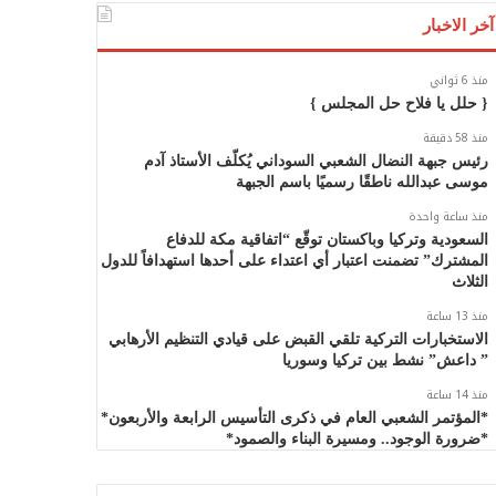
آخر الاخبار
منذ 6 ثواني
{ حلل يا فلاح حل المجلس }
منذ 58 دقيقة
رئيس جبهة النضال الشعبي السوداني يُكلّف الأستاذ آدم
موسى عبدالله ناطقًا رسميًا باسم الجبهة
منذ ساعة واحدة
السعودية وتركيا وباكستان توقّع “اتفاقية مكة للدفاع
المشترك” تضمنت اعتبار أي اعتداء على أحدها استهدافاً للدول
الثلاث
منذ 13 ساعة
الاستخبارات التركية تلقي القبض على قيادي التنظيم الأرهابي
” داعش” نشط بين تركيا وسوريا
منذ 14 ساعة
*المؤتمر الشعبي العام في ذكرى التأسيس الرابعة والأربعون*
*ضرورة الوجود.. ومسيرة البناء والصمود*