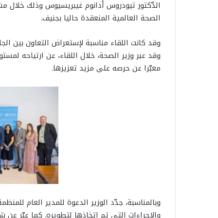
الدّكتور تيودروس أدانوم غيبريسيوس وذلك خلال م
الصحة العالمية المنعقدة حاليا بجنيف.
وقد كانت اللقاء مناسبة لإستعراض التعاون بين الجان
وقد عبر وزير الصحة، خلال اللقاء، عن ارتياحه لمستو
معبّرا عن حرصه على مزيد تعزيزها.
وبالمناسبة، جدّد الوزير الدعوة للمدير العام للمنظ
والإجراءات التي تم اتخاذها لتطويره. كما عبّر عن ش