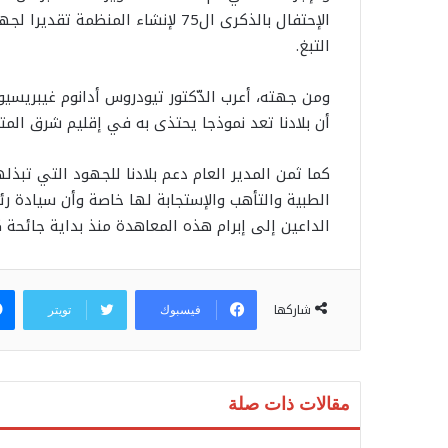
الإحتفال بالذكرى ال75 لإنشاء المن
التبغ.
ومن جهته، أعرب الدّكتور تيودروس أدانوم غيبريسي
أن بلادنا تعد نموذجا يحتذى به في إقليم شرق الم
كما ثمن المدير العام دعم بلادنا للجهود التي تبذ
الطبية والتأهب والإستجابة لها خاصة وأن سيادة 
الداعين إلى إبرام هذه المعاهدة منذ بداية جائحة كوف
شاركها
فيسبوك
تويتر
مقالات ذات صلة