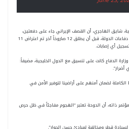
June 23, 20
ية، شايق الهاجري، أن القصف الإيراني جاء على دفعتين،
الأولى عبر 7 صواريخ جرى إسقاطها جميعاً من قبل دفاعات الدولة، قبل أن يطلق 12 صاروخاً آخر تم اعتراض 11
سجيل أي إصابات.
رة الدفاع كانت على تنسيق مع الدول الخليجية، مضيفاً:
أضرار”.
نا الكاملة لضمان أمنهم على أراضينا لتوفير الأمن في
مؤتمر ذاته، أن الدوحة تعتبر “الهجوم مفاجئاً في ظل حرص
ً لسيادة قطر ومخالفة لمبادئ حسن الجوار”.