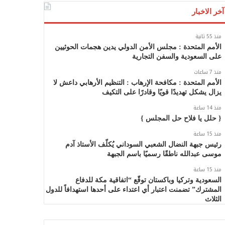
آخر الاخبار
منذ 55 ثانية
الأمم المتحدة : مجلس الأمن الدولي يدين هجمات الحوثيين
على السعودية والسفن التجارية
منذ 7 ساعات
الأمم المتحدة : مكافحة الإرهاب : التنظيم الأرهابي داعش لا
يزال يشكل تهديدًا قويًا وقادرًا على التكيف
منذ 14 ساعة
{ حلل يا فلاح حل المجلس }
منذ 15 ساعة
رئيس جبهة النضال الشعبي السوداني يُكلّف الأستاذ آدم
موسى عبدالله ناطقًا رسميًا باسم الجبهة
منذ 15 ساعة
السعودية وتركيا وباكستان توقّع “اتفاقية مكة للدفاع
المشترك” تضمنت اعتبار أي اعتداء على أحدها استهدافاً للدول
الثلاث