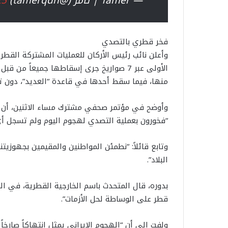
— Tamer | تامر (@tamerqdh)
25
فخر قطري بالتصدي
وأعلن نائب رئيس الأركان للعمليات المشتركة القطر
منها، فيما سقط أحدها في قاعدة “العديد”، دون ت
وأوضح في مؤتمر صحفي مشترك مساء الاثنين، أن وزا
“فخورون بعملية التصدي لهجوم اليوم ولم تسجل أي 
وتابع قائلاً: “نطمئن المواطنين والمقيمين بجهوزيت
البلاد”.
بدوره، قال المتحدث باسم الخارجية القطرية، في ال
قطر على الوساطة لحل الأزمات”.
ولفت إلى أن “الهجوم الإيراني يمثل انتهاكاً صارخا