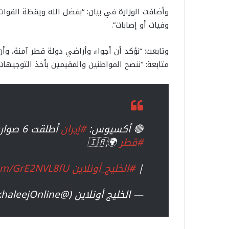
وأضافت الوزارة في بيان: “بفضل الله ويقظة القوات 
وفيات أو إصابات”.
وتابعت: “نؤكد أن أجواء وأراضي دولة قطر آمنة، وأن
متابعة: “ننصح المواطنين والمقيمين بأخذ التوجيهات
🔴 أكسيوس:
#إيران
أطلقت 6 صواريخ باتجاه قاعدة العديد الأمريكية في
#قطر
🌍🇮🇷
|
#الخليج_أونلاين
.com/GrE2NVL8fU
— الخليج أونلاين (@AlkhaleejOnline)