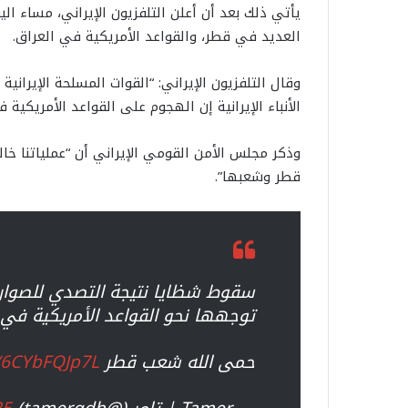
يأتي ذلك بعد أن أعلن التلفزيون الإيراني، مساء ا
العديد في قطر، والقواعد الأمريكية في العراق.
وقال التلفزيون الإيراني: “القوات المسلحة الإيرانية
الأنباء الإيرانية إن الهجوم على القواعد الأمريكية
وذكر مجلس الأمن القومي الإيراني أن “عملياتنا خ
قطر وشعبها”.
سقوط شظايا نتيجة التصدي للصواريخ
توجهها نحو القواعد الأمريكية في ا
حمى الله شعب قطر
m/6CYbFQJp7L