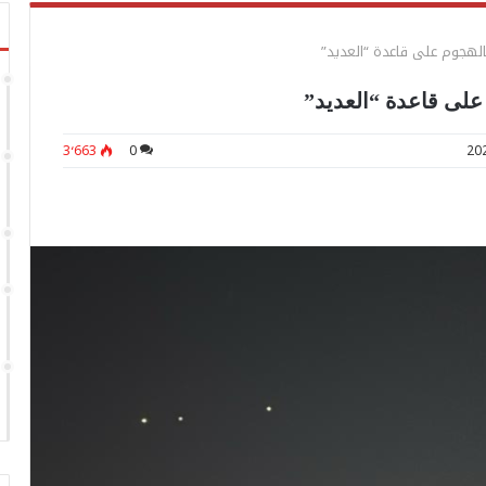
3٬663
0