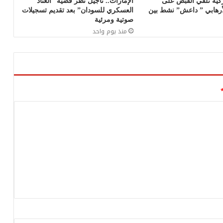
ركية تلقي القبض على
الإمارات.. تأجيل نظر قضية “العتاد
لأرهابي ” داعش” نشط بين
العسكري للسودان” بعد تقديم تسجيلات
صوتية ومرئية
منذ يوم واحد