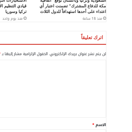
السعودية وتركيا وباكستان توقّع “اتفاقية
الاستخبارات الت
مكة للدفاع المشترك” تضمنت اعتبار أي
قيادي التنظيم ا
اعتداء على أحدها استهدافاً للدول الثلاث
تركيا وسوريا
منذ 18 ساعة
منذ يوم واحد
اترك تعليقاً
لن يتم نشر عنوان بريدك الإلكتروني.
الحقول الإلزامية مشار إليها بـ
*
ا
ل
ت
ع
ل
ي
ق
الاسم
*
*