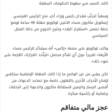
كانت السبب في سقوط الحكومات السابقة.
وسعياً لتجنّب فقدان رئيس وزراء آخر، منح الرئيس الفرنسي
إيمانويل ماكرون مساء الاثنين لوكورنو مهلة 48 ساعة لوضع
خطة تضمن «استقرار البلاد» وتتيح الخروج من حالة الشلل
السياسي.
وكتب لوكورنو على منصة «إكس» أنه سيقدّم للرئيس مساء
الأربعاء تقريراً حول أي تقدّم محتمل «ليتّخذ القرارات اللازمة على
ضوء ذلك».
لكن يبقى من غير الواضح ما إذا كانت المهلة الإضافية ستكفي
لإقناع الأحزاب الأخرى بالتعاون، خاصة مع تصاعد الدعوات من
أقصى اليسار واليمين لاستقالة ماكرون والدعوة إلى انتخابات
برلمانية أو رئاسية مبكرة.
عجز مالي متفاقم