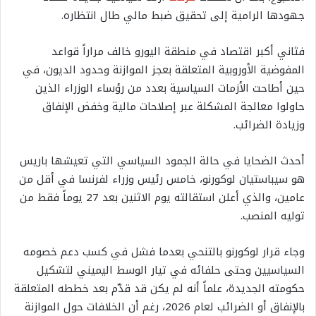
جهودها الرامية إلى تحقيق ضبط مالي طال انتظاره.
فثاني أكبر اقتصاد في منطقة اليورو خالف مراراً قواعد
المفوضية الأوروبية المتعلقة بعجز الموازنة وحدود الديون، في
حين أطاحت الأزمات السياسية بعدد من رؤساء الوزراء الذين
حاولوا معالجة المشكلة عبر إصلاحات مالية وخفض الإنفاق
وزيادة الضرائب.
أحدث الضحايا في حالة الجمود السياسي التي تعيشها باريس
هو سيباستيان لوكورنو، خامس رئيس وزراء لفرنسا في أقل من
عامين، والذي أعلن استقالته يوم الاثنين بعد 27 يوماً فقط من
توليه المنصب.
وجاء قرار لوكورنو بالتنحي بعدما فشل في كسب دعم خصومه
السياسيين وحتى حلفائه في تيار الوسط اليميني لتشكيل
حكومته الجديدة، علماً أنه لم يكن قد قدّم بعد خططه المتعلقة
بالإنفاق أو الضرائب لعام 2026، رغم أن الخلافات حول الموازنة