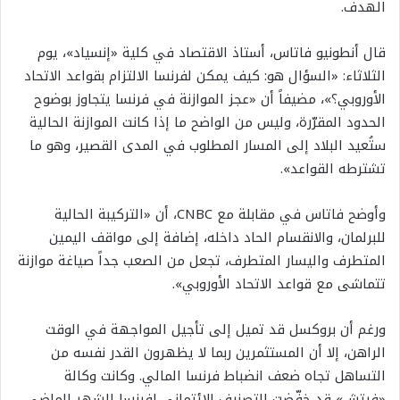
الهدف.
قال أنطونيو فاتاس، أستاذ الاقتصاد في كلية «إنسياد»، يوم
الثلاثاء: «السؤال هو: كيف يمكن لفرنسا الالتزام بقواعد الاتحاد
الأوروبي؟»، مضيفاً أن «عجز الموازنة في فرنسا يتجاوز بوضوح
الحدود المقرّرة، وليس من الواضح ما إذا كانت الموازنة الحالية
ستُعيد البلاد إلى المسار المطلوب في المدى القصير، وهو ما
تشترطه القواعد».
وأوضح فاتاس في مقابلة مع CNBC، أن «التركيبة الحالية
للبرلمان، والانقسام الحاد داخله، إضافة إلى مواقف اليمين
المتطرف واليسار المتطرف، تجعل من الصعب جداً صياغة موازنة
تتماشى مع قواعد الاتحاد الأوروبي».
ورغم أن بروكسل قد تميل إلى تأجيل المواجهة في الوقت
الراهن، إلا أن المستثمرين ربما لا يظهرون القدر نفسه من
التساهل تجاه ضعف انضباط فرنسا المالي. وكانت وكالة
«فيتش» قد خفّضت التصنيف الائتماني لفرنسا الشهر الماضي،