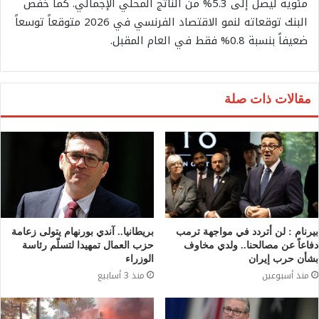
مئوية ليصل إلى 5.3% من الناتج المحلي الإجمالي. كما خفّض
البنك توقعاته لنمو الاقتصاد الفرنسي في 2026 متوقعاً توسعاً
ضعيفاً بنسبة 0.8% فقط في العام المقبل.
مقالات ذات صلة
بيرنام : لن أتردد في مواجهة ترمب
بريطانيا.. آندي بورنهام يتولى زعامة
دفاعاً عن مصالحنا.. ولدي مخاوف
حزب العمال تمهيدا لتسلّم رئاسة
بشأن حرب إيران
الوزراء
منذ أسبوعين
منذ 3 أسابيع