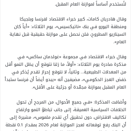
لتُستخدم أساساً لموازنة العام المقبل.
وقال هادريان كامات، كبير خبراء الاقتصاد لفرنسا وبلجيكا
ومنطقة اليورو في بنك «ناتيكسيس»، يوم الثلاثاء: «أياً كان
السيناريو المطروح، فلن نحصل على موازنة حقيقية قبل نهاية
العام».
وقال خبراء الاقتصاد في مجموعة «غولدمان ساكس» في
مذكرة صادرة يوم الثلاثاء: «أولاً، ما زلنا نتوقع أن يظل النمو أقل
من المعدلات الطبيعية… وثانياً، لا نتوقع إحراز تقدم يُذكر في
خفض العجز الحكومي»، مضيفين أنه «يبدو أيضاً أن فرنسا ستبدأ
العام المقبل بموازنة مجمّدة أو جزئية على الأقل».
وأضافت المذكرة: «في جميع الأحوال، من المرجح أن تحول
الخلافات السياسية العميقة، إلى جانب تباطؤ النمو وارتفاع
تكاليف الاقتراض، دون تحقيق أي تقدم ملموس»، مشيرة إلى
أن البنك رفع توقعاته لعجز الموازنة لعام 2026 بمقدار 0.1 نقطة