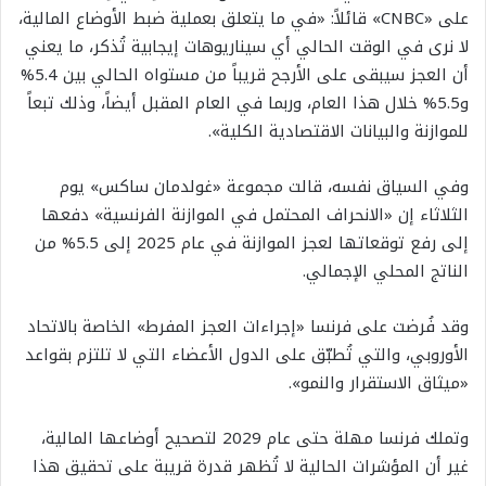
على «CNBC» قائلاً: «في ما يتعلق بعملية ضبط الأوضاع المالية،
لا نرى في الوقت الحالي أي سيناريوهات إيجابية تُذكر، ما يعني
أن العجز سيبقى على الأرجح قريباً من مستواه الحالي بين 5.4%
و5.5% خلال هذا العام، وربما في العام المقبل أيضاً، وذلك تبعاً
للموازنة والبيانات الاقتصادية الكلية».
وفي السياق نفسه، قالت مجموعة «غولدمان ساكس» يوم
الثلاثاء إن «الانحراف المحتمل في الموازنة الفرنسية» دفعها
إلى رفع توقعاتها لعجز الموازنة في عام 2025 إلى 5.5% من
الناتج المحلي الإجمالي.
وقد فُرضت على فرنسا «إجراءات العجز المفرط» الخاصة بالاتحاد
الأوروبي، والتي تُطبّق على الدول الأعضاء التي لا تلتزم بقواعد
«ميثاق الاستقرار والنمو».
وتملك فرنسا مهلة حتى عام 2029 لتصحيح أوضاعها المالية،
غير أن المؤشرات الحالية لا تُظهر قدرة قريبة على تحقيق هذا