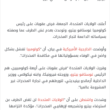
أعلنت الولايات المتحدة، الجمعة، فرض عقوبات على رئيس
كولومبيا غوستافو بيترو، وتوعدت بعدم غض الطرف عما وصفته
بسياساته الداعمة لتجار المخدرات.
وأوضحت
الخارجية الأميركية
في بيان، أن “
كولومبيا
تفشل بشكل
واضح في الوفاء بمسؤولياتها في مكافحة المخدرات”.
وقررت الولايات المتحدة “فرض عقوبات على أربعة كولومبيين، هم
الرئيس
غوستافو بيترو
، وزوجته فيرونيكا، وابنه نيكولاس، ووزير
الداخلية أرماندو بينيديتي، لتورطهم في تجارة المخدرات غير
المشروعة عالميا”.
وشددت
واشنطن
على أن “
الولايات المتحدة
لن تغض الطرف عن
استرضاء بيترو وتشجيعه لإرهابيي المخدرات”، مؤكدة التزامها