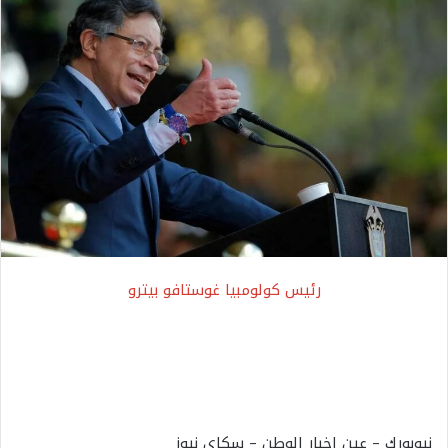
رئيس كولومبيا غوستافو بيترو
نيوبورك – عين اخبار الوطن – سكاي نيوز