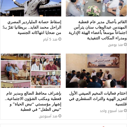
القائم بأعمال مدير عام قعطبة
إسقاط حصانة الملياردير المصري
المهندس عبدالوهاب سنان يترأس
الراحل محمد الفايد.. بريطانيا تقرّ بـ5
اجتماعاً موسعاً بأعضاء الهيئة الإدارية
من ضحايا انتهاكاته الجنسية
ومدراء المكاتب التنفيذية
منذ 5 أيام
منذ يومين
اختتام فعاليات المخيم الصيفي الأول
بإشراف محافظ الضالع ومدير عام
لتعزيز الهوية والتراث السقطري في
قعطبة ومكتب الشؤون الاجتماعية..
قلنسية
إشهار مؤسستي “نبض الحياة” و
“نبض الطفل” في قعطبة
منذ أسبوع واحد
منذ أسبوعين