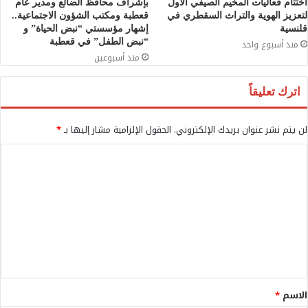
اختتام فعاليات المخيم الصيفي الأول
بإشراف محافظ الضالع ومدير عام
لتعزيز الهوية والتراث السقطري في
قعطبة ومكتب الشؤون الاجتماعية..
قلنسية
إشهار مؤسستي “نبض الحياة” و
“نبض الطفل” في قعطبة
منذ أسبوع واحد
منذ أسبوعين
اترك تعليقاً
لن يتم نشر عنوان بريدك الإلكتروني.
الحقول الإلزامية مشار إليها بـ
*
ا
ل
ت
ع
ل
ي
ق
الاسم
*
*