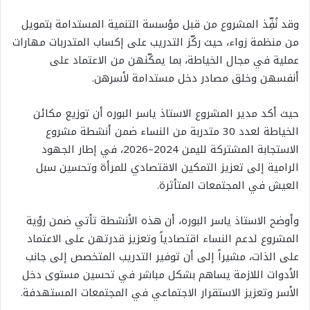
وقد نُفِّذ المشروع من قبل مؤسسة التنمية المستدامة بتمويل
من منظمة زواء، حيث ركّز التدريب على إكساب المتدربات مهارات
عملية في مجال الخياطة، بما يمكّنهن من الاعتماد على
أنفسهن وخلق مصادر دخل مستدامة لأسرهن.
حيث أكد مدير المشروع الاستاذ ياسر البوره أن توزيع مكائن
الخياطة لعدد 30 متدربة من النساء ضمن أنشطة مشروع
الاستجابة المشتركة لليمن 2024–2026، في إطار الجهود
الرامية إلى تعزيز التمكين الاقتصادي للمرأة وتحسين سبل
العيش في المجتمعات المتأثرة.
وأوضح الاستاذ ياسر البوره، أن هذه الأنشطة تأتي ضمن رؤية
المشروع لدعم النساء اقتصادياً وتعزيز قدرتهن على الاعتماد
على الذات، مشيراً إلى أن توفير التدريب المتخصص إلى جانب
الأدوات اللازمة يساهم بشكل مباشر في تحسين مستوى دخل
الأسر وتعزيز الاستقرار الاجتماعي في المجتمعات المستهدفة.