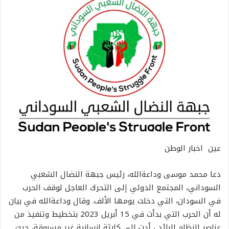
عين اخبار الوطن
دعا محمد موسى وداعةالله، رئيس جبهة النضال الشعبي
السوداني، المجتمع الدولي إلى التحرك العاجل لوقف الحرب
في السودان، التي دخلت يومها الألف. وقال وداعةالله في بيان
له أن الحرب التي بدأت في 15 أبريل 2023 بتخطيط وتنفيذ من
عناصر النظام البائد ، أدت إلى كارثة إنسانية غير مسبوقة، حيث