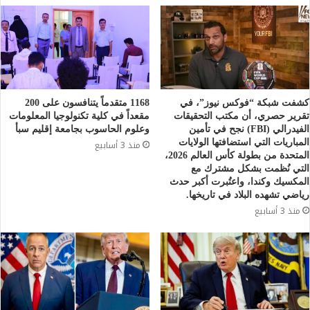
كشفت شبكة “فوكس نيوز”، في
1168 متقدماً يتنافسون على 200
تقرير حصري، أن مكتب التحقيقات
مقعداً في كلية تكنولوجيا المعلومات
الفيدرالي (FBI) نجح في تأمين
وعلوم الحاسوب بجامعة إقليم سبأ
المباريات التي استضافتها الولايات
منذ 3 أسابيع
المتحدة من بطولة كأس العالم 2026،
التي نُظمت بشكل مشترك مع
المكسيك وكندا، واعتُبرت أكبر حدث
رياضي تشهده البلاد في تاريخها.
منذ 3 أسابيع