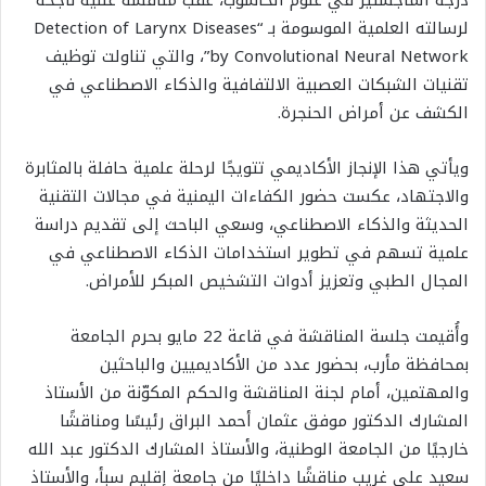
لرسالته العلمية الموسومة بـ “Detection of Larynx Diseases
by Convolutional Neural Network”، والتي تناولت توظيف
تقنيات الشبكات العصبية الالتفافية والذكاء الاصطناعي في
الكشف عن أمراض الحنجرة.
ويأتي هذا الإنجاز الأكاديمي تتويجًا لرحلة علمية حافلة بالمثابرة
والاجتهاد، عكست حضور الكفاءات اليمنية في مجالات التقنية
الحديثة والذكاء الاصطناعي، وسعي الباحث إلى تقديم دراسة
علمية تسهم في تطوير استخدامات الذكاء الاصطناعي في
المجال الطبي وتعزيز أدوات التشخيص المبكر للأمراض.
وأُقيمت جلسة المناقشة في قاعة 22 مايو بحرم الجامعة
بمحافظة مأرب، بحضور عدد من الأكاديميين والباحثين
والمهتمين، أمام لجنة المناقشة والحكم المكوّنة من الأستاذ
المشارك الدكتور موفق عثمان أحمد البراق رئيسًا ومناقشًا
خارجيًا من الجامعة الوطنية، والأستاذ المشارك الدكتور عبد الله
سعيد علي غريب مناقشًا داخليًا من جامعة إقليم سبأ، والأستاذ