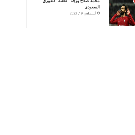
محمد صلاح يوجه “طعنة” للدوري
السعودي
أغسطس 19, 2023