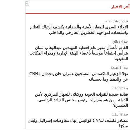
آخر الاخبار
منذ دقيقة واحدة
الإخلاء السري للمقار الأمنية والقضائية يكشف ارتباك النظام
واستعداده لمواجهة الخطرين الخارجي والداخلي
منذ 4 دقائق
القائم بأعمال مدير عام قعطبة المهندس عبدالوهاب سنان
يترأس اجتماعاً موسعاً بأعضاء الهيئة الإدارية ومدراء المكاتب
التنفيذية
منذ 41 دقيقة
نجلا الزعيم الباكستاني المسجون عمران خان يتحدثان لـCNN
عن والدهما وما يخشيانه
منذ 12 ساعة
قيادة جديدة للقوات الجوية ووكيلان للجهاز المركزي لأمن
الدولة.. من هم بقرارات رئيس مجلس القيادة الرئاسي
العليمي؟
منذ 18 ساعة
مصادر تكشف لـCNN كواليس إنهاء مفاوضات إسرائيل ولبنان
مبكرًا