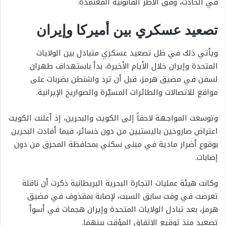
في الحادث، وفق الأطر القانونية المعتمدة.
تصعيد عسكري بين أميركا وإيران
ويأتي ذلك في ظل تصعيد عسكري متبادل بين الولايات
المتحدة وإيران خلال الأيام الأخيرة، بدأ باستهداف طهران
لسفن في مضيق هرمز، قبل أن ترد واشنطن بضربات على
مواقع للاتصالات والطائرات المسيّرة والصواريخ الإيرانية.
وتوسعت المواجهة لاحقاً إلى الكويت والبحرين، إذ أعلنت الكويت
اعتراض صاروخين باليستيين من دون خسائر، فيما أفادت البحرين
بوقوع أضرار مادية في مبنى سكني بمحافظة المحرق من دون
إصابات.
وكانت هيئة عمليات التجارة البحرية البريطانية ذكرت أن ناقلة
تعرضت في وقت سابق السبت، لإصابة بمقذوف في مضيق
هرمز، بعد تبادل الولايات المتحدة وإيران هجمات في أسوأ
تصعيد منذ توقيع الاتفاق المؤقت بينهما.