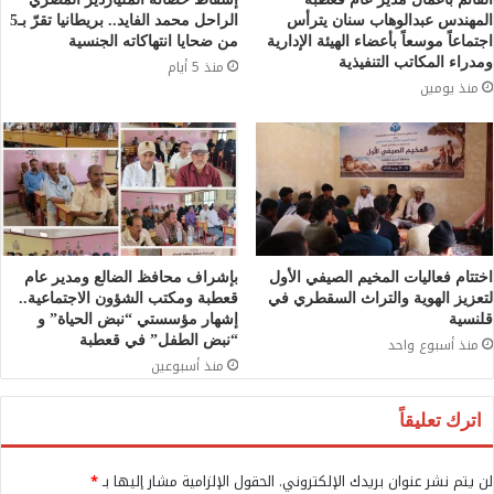
المهندس عبدالوهاب سنان يترأس
الراحل محمد الفايد.. بريطانيا تقرّ بـ5
اجتماعاً موسعاً بأعضاء الهيئة الإدارية
من ضحايا انتهاكاته الجنسية
ومدراء المكاتب التنفيذية
منذ 5 أيام
منذ يومين
اختتام فعاليات المخيم الصيفي الأول
بإشراف محافظ الضالع ومدير عام
لتعزيز الهوية والتراث السقطري في
قعطبة ومكتب الشؤون الاجتماعية..
قلنسية
إشهار مؤسستي “نبض الحياة” و
“نبض الطفل” في قعطبة
منذ أسبوع واحد
منذ أسبوعين
اترك تعليقاً
لن يتم نشر عنوان بريدك الإلكتروني.
الحقول الإلزامية مشار إليها بـ
*