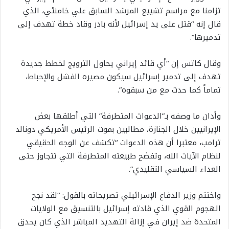
تزامنا مع مراسم تشييع المرشد السابق علي خامنئي، الذي
قال إنه “قتل على يد إسرائيل لأنه بادر وقاد خطة تهدف إلى
تدميرها”.
وقال كاتس إن “أي قائد إيراني يحاول الترويج لخطط جديدة
تهدف إلى تدمير إسرائيل سيكون مصيره الفشل والإحباط،
تماماً كما حدث مع من سبقوه”.
وأدان ما وصفه بـ”الدعوات المتطرفة” التي أطلقها بعض
الإيرانيين خلال الجنازة، مطالبين بموت الرئيس الأمريكي دونالد
ترامب، معتبرا أن هذه الدعوات “تكشف عن الوجه الحقيقي
لنظام الآيات الله، وتفضح طبيعته المتطرفة التي تتجاوز حتى
العداء السياسي التقليدي”.
واختتم وزير الدفاع الإسرائيلي تصريحاته بالقول: “لقد نجح
الهجوم القوي الذي قادته إسرائيل بالتنسيق مع الولايات
المتحدة ضد إيران في إزالة التهديد المباشر الذي كان يحدق