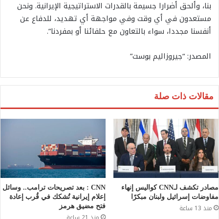
بنا، وألحق أضرارا جسيمة بالقدرات الاستراتيجية الإيرانية. ونحن
مستعدون في أي وقت وفي مواجهة أي تهديد، للدفاع عن
أنفسنا مجددا، سواء بالتعاون مع حلفائنا أو بمفردنا”.
المصدر: “جيروزاليم بوست”
مقالات ذات صلة
مصادر تكشف لـCNN كواليس إنهاء
CNN : بعد تصريحات ترامب.. وسائل
مفاوضات إسرائيل ولبنان مبكرًا
إعلام إيرانية تُشكك في قُرب إعادة
فتح مضيق هرمز
منذ 13 ساعة
منذ 21 ساعة