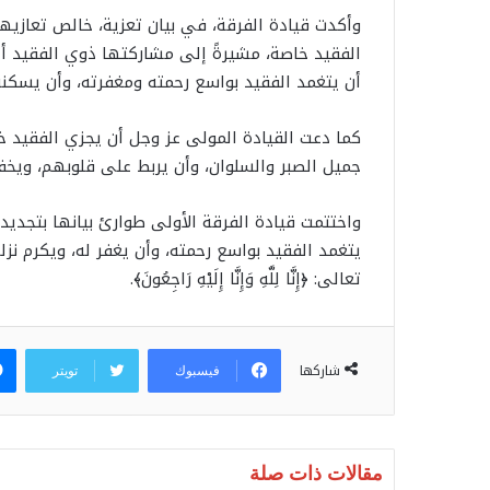
وأكدت قيادة الفرقة، في بيان تعزية، خالص تعازيه
الفقيد خاصة، مشيرةً إلى مشاركتها ذوي الفقيد أحز
أن يتغمد الفقيد بواسع رحمته ومغفرته، وأن يسكنه
كما دعت القيادة المولى عز وجل أن يجزي الفقيد خي
جميل الصبر والسلوان، وأن يربط على قلوبهم، ويخف
واختتمت قيادة الفرقة الأولى طوارئ بيانها بتجديد 
يتغمد الفقيد بواسع رحمته، وأن يغفر له، ويكرم نزل
تعالى: ﴿إِنَّا لِلَّهِ وَإِنَّا إِلَيْهِ رَاجِعُونَ﴾.
شاركها
فيسبوك
تويتر
مقالات ذات صلة