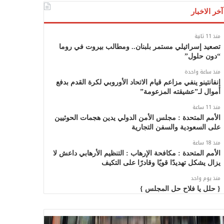
آخر الاخبار
منذ 11 ثانية
تصعيد إسرائيلي مستمر بلبنان.. ومطالب بيروت في روما
“دون حلول”
منذ ساعة واحدة
إنفانتينو ينفي مزاعم قيام الاتحاد الأوروبي لكرة القدم بدفع
أموال لـ”عشيقته المزعومة”
منذ 11 ساعة
الأمم المتحدة : مجلس الأمن الدولي يدين هجمات الحوثيين
على السعودية والسفن التجارية
منذ 18 ساعة
الأمم المتحدة : مكافحة الإرهاب : التنظيم الأرهابي داعش لا
يزال يشكل تهديدًا قويًا وقادرًا على التكيف
منذ يوم واحد
{ حلل يا فلاح حل المجلس }