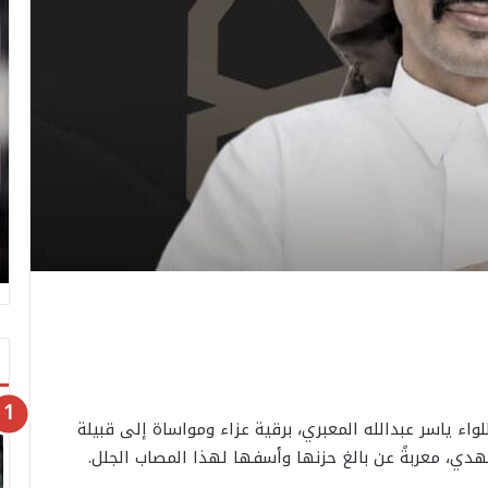
واء ياسر عبدالله المعبري، برقية عزاء ومواساة إلى قبيلة
دي، معربةً عن بالغ حزنها وأسفها لهذا المصاب الجلل.