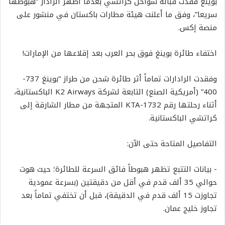
بوينغ فُقدت قبالة سواحل كراتشي بعدما أظهر الرادار “هبوطها
سريعا”، وفق ما أعلنت هيئة مطارات باكستان في منشور على
منصة إكس.
‏اختفاء طائرة بوينغ فوق بحر العرب بعد إقلاعها من الإمارات!
‏وفقدت الرادارات تماماً أثر طائرة شحن من طراز “بوينغ 737-
400” (أمريكية الصنع) التابعة لشركة K2 Airways الباكستانية،
أثناء رحلتها رقم KTA-1732 المتجهة من مطار الشارقة إلى
كراتشي الباكستانية.
‏التفاصيل المتاحة حتى الآن:
‏- بيانات التتبع تظهر هبوطاً فائق السرعة للطائرة؛ حيث هوت
حوالي 35 ألف قدم في أقل من دقيقتين (بسرعة عمودية
تجاوزت 15 ألف قدم في الدقيقة)، قبل أن تختفي تماماً بعد
تجاوز خليج عمان.