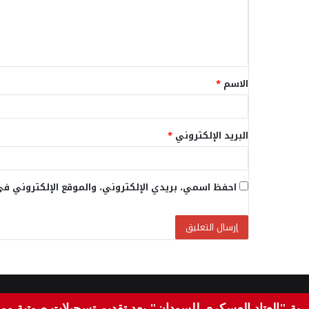
ع
ل
ي
ق
الاسم
*
*
البريد الإلكتروني
*
احفظ اسمي، بريدي الإلكتروني، والموقع الإلكتروني في
© 2026، جميع الحقوق محفوظة |
عين اخبار الوطن الحر
| تصميم و
عتاد العسكري للسودان" بعد تقديم تسجيلات صوتية ومرئية