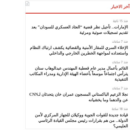
آخر الاخبار
منذ 15 ثانية
الإمارات.. تأجيل نظر قضية “العتاد العسكري للسودان” بعد
تقديم تسجيلات صوتية ومرئية
منذ 7 ساعات
الإخلاء السري للمقار الأمنية والقضائية يكشف ارتباك النظام
واستعداده لمواجهة الخطرين الخارجي والداخلي
منذ 7 ساعات
القائم بأعمال مدير عام قعطبة المهندس عبدالوهاب سنان
يترأس اجتماعاً موسعاً بأعضاء الهيئة الإدارية ومدراء المكاتب
التنفيذية
منذ 7 ساعات
نجلا الزعيم الباكستاني المسجون عمران خان يتحدثان لـCNN
عن والدهما وما يخشيانه
منذ 18 ساعة
قيادة جديدة للقوات الجوية ووكيلان للجهاز المركزي لأمن
الدولة.. من هم بقرارات رئيس مجلس القيادة الرئاسي
العليمي؟