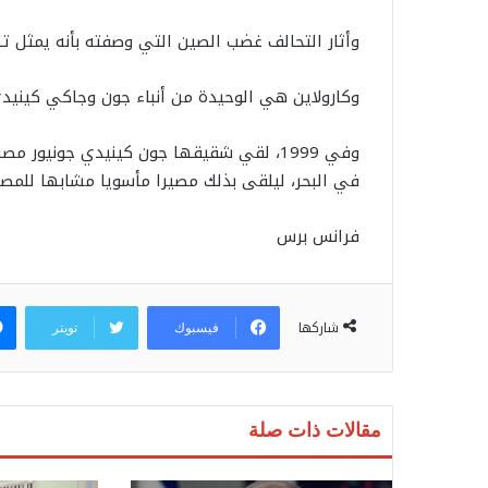
وأثار التحالف غضب الصين التي وصفته بأنه يمثل ته
وكارولاين هي الوحيدة من أنباء جون وجاكي كينيدي 
وفي 1999، لقي شقيقها جون كينيدي جوني
في البحر، ليلقى بذلك مصيرا مأسويا مشابها للمصير
فرانس برس
شاركها
فيسبوك
تويتر
مقالات ذات صلة