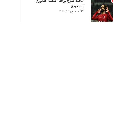
محمد صلاح يوجه “طعنة” للدوري
السعودي
أغسطس 19, 2023