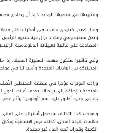
ولتثبيتها في منصبها الجديد لا بد أن يصادق مجلس
وقرار تعيين كينيدي سفيرة في أستراليا كان متوقع
بايدن منصبه وفي وقت لا يزال فيه خصوم الرئيس
المصادقة على غالبية تعييناته الدبلوماسية الرئيسي
وفي كانبيرا ستكون مهمة السفيرة المقبلة، إذا م
المشتركة بين الولايات المتحدة وأستراليا في مواج
وزادت التوترات مؤخرا في منطقة المحيطين الأطلس
المتحدة بالإضافة إلى بريطانيا بعدما أعلنت الدول 
دفاعي جديد أطلق عليه اسم “أوكوس” وأثار غضب ا
وبموجب هذا التحالف ستحصل أستراليا على ثماني غ
مهمات بعيدة المدى. كذلك، توفر الاتفاقية إمكان تب
الكمية وقدرات تحت الماء غير محددة.