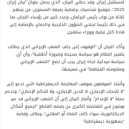
لمستقبل إيران. وقد حظي البيان، الذي يحمل عنوان “بيان إيران
2025“، بتوقيع شخصيات برلمانية رفيعة المستوى، من بينهم
ثلاثة من نواب رئيس البرلمان، وعدد كبير من رؤساء اللجان، بما
في ذلك رئيسا لجنتي الشؤون الخارجية والدفاع، بالإضافة إلى
قادة كتل نيابية ووزراء سابقين.
وأكد البيان أن “الوقوف إلى جانب الشعب الإيراني الذي يطالب
بتغيير النظام هو سياسة صحيحة وضرورة أخلاقية”، وأن أي
سياسة مبدئية تجاه إيران يجب أن تضع “الشعب الإيراني
ومقاومته المنظمة” في صميمها.
وأشاد الموقعون بموقف المعارضة الديمقراطية التي تدعو إلى
“لا للحجاب الإجباري، لا للدين الإجباري، ولا للحكم الإجباري”، وتدعم
حملة “لا للإعدام”. وأشار البيان إلى أن الشعب الإيراني قد عبر
بوضوح في انتفاضته الكبرى عن رفضه القاطع “لجميع أشكال
الديكتاتورية، سواء كانت الشاه أو الملالي”، وطالب بإقامة
“جمهورية ديمقراطية”.