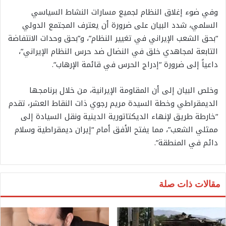
وفي ضوء إغلاق النظام لجميع مسارات النشاط السياسي
السلمي، شدد البيان على ضرورة أن يعترف المجتمع الدولي
“بحق الشعب الإيراني في تغيير النظام”، و”بحق وحدات الانتفاضة
التابعة لمجاهدي خلق في النضال ضد حرس النظام الإيراني”،
داعياً إلى ضرورة “إدراج الحرس في قائمة الإرهاب“.
وخلص البيان إلى أن المقاومة الإيرانية، من خلال برنامجها
الديمقراطي وخطة السيدة مريم رجوي ذات النقاط العشر، تقدم
“خارطة طريق لإنهاء الديكتاتورية الدينية ونقل السيادة إلى
ممثلي الشعب”، مما يفتح الأفق أمام “إيران ديمقراطية وسلام
دائم في المنطقة”.
مقالات ذات صلة