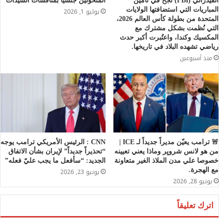
الفيدرالي (FBI) نجح في تأمين
المتحولين جنسيا بمنافسات السيدات
المباريات التي استضافتها الولايات
يوليو 1, 2026
المتحدة من بطولة كأس العالم 2026،
التي نُظمت بشكل مشترك مع
المكسيك وكندا، واعتُبرت أكبر حدث
رياضي تشهده البلاد في تاريخها.
منذ أسبوعين
🚨 ترامب يعيّن مديراً جديداً لـ ICE |
CNN : الرئيس الأمريكي ترامب يوجه
من هو لانس شرويِر وماذا يعني تعيينه
“تحذيراً جديداً” لإيران بشأن الاتفاق
خصوصا علي مدن الملاذ الغير متعاونة
الجديد: “سأفعل ما يجب عليّ فعله”
مع الهجرة.
يونيو 23, 2026
يونيو 28, 2026
اترك تعليقاً